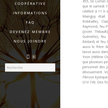
455, Sir-Lomer-G
COOPÉRATIVE
que le samedi 19
célébré à 11 h e
INFORMATIONS
Mainguy était 
Robitaille), C
FAQ
Raymond, feu Pi
(Josée Thibault
DEVENEZ MEMBRE
Guénette), feu 
NOUS JOINDRE
Bédard) et feu C
aussi le frère 
laisse aussi dans
Yvon (Hélène Oue
0
que plusieurs pet
personnel des J
dévouement. Vo
Fibrose kystiqu
G1V 1V6. Des for