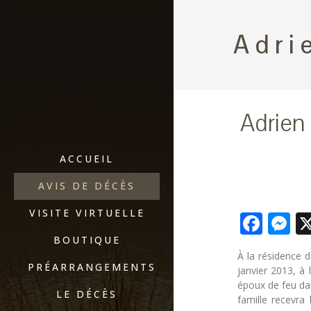
Adri
Adrien
ACCUEIL
AVIS DE DÉCÈS
VISITE VIRTUELLE
Fac
M
BOUTIQUE
À la résidence 
PRÉARRANGEMENTS
janvier 2013, à
époux de feu da
LE DÉCÈS
famille recevra