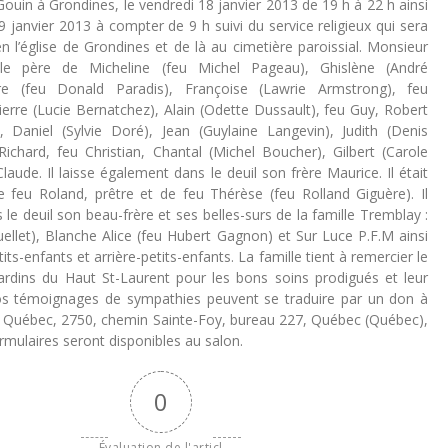
ouin à Grondines, le vendredi 18 janvier 2013 de 19 h à 22 h ainsi
 janvier 2013 à compter de 9 h suivi du service religieux qui sera
n l’église de Grondines et de là au cimetière paroissial. Monsieur
le père de Micheline (feu Michel Pageau), Ghislène (André
laire (feu Donald Paradis), Françoise (Lawrie Armstrong), feu
erre (Lucie Bernatchez), Alain (Odette Dussault), feu Guy, Robert
), Daniel (Sylvie Doré), Jean (Guylaine Langevin), Judith (Denis
Richard, feu Christian, Chantal (Michel Boucher), Gilbert (Carole
laude. Il laisse également dans le deuil son frère Maurice. Il était
de feu Roland, prêtre et de feu Thérèse (feu Rolland Giguère). Il
 le deuil son beau-frère et ses belles-surs de la famille Tremblay :
llet), Blanche Alice (feu Hubert Gagnon) et Sur Luce P.F.M ainsi
its-enfants et arrière-petits-enfants. La famille tient à remercier le
ardins du Haut St-Laurent pour les bons soins prodigués et leur
s témoignages de sympathies peuvent se traduire par un don à
e Québec, 2750, chemin Sainte-Foy, bureau 227, Québec (Québec),
mulaires seront disponibles au salon.
0
Évaluation de l'articl