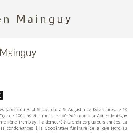
en Mainguy
 Mainguy
ebook
essenger
X
des Jardins du Haut St-Laurent à St-Augustin-de-Desmaures, le 13
 l’âge de 100 ans et 1 mois, est décédé monsieur Adrien Mainguy
me Irène Tremblay. Il a demeuré à Grondines plusieurs années. La
 les condoléances à la Coopérative funéraire de la Rive-Nord au