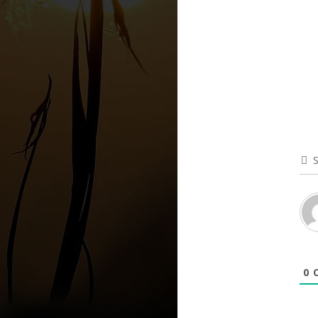
S
0
C