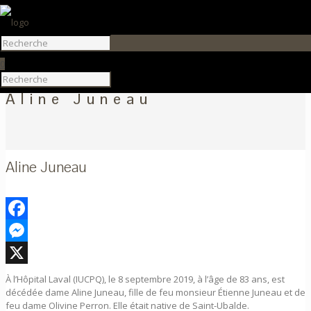
0
Aline Juneau
Aline Juneau
Facebook
Messenger
X
À l’Hôpital Laval (IUCPQ), le 8 septembre 2019, à l’âge de 83 ans, est
décédée dame Aline Juneau, fille de feu monsieur Étienne Juneau et de
feu dame Olivine Perron. Elle était native de Saint-Ubalde.