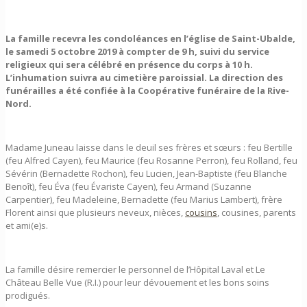
La famille recevra les condoléances en l’église de Saint-Ubalde,
le samedi 5 octobre 2019 à compter de 9 h, suivi du service
religieux qui sera célébré en présence du corps à 10 h.
L’inhumation suivra au cimetière paroissial. La direction des
funérailles a été confiée à la Coopérative funéraire de la Rive-
Nord.
Madame Juneau laisse dans le deuil ses frères et sœurs : feu Bertille
(feu Alfred Cayen), feu Maurice (feu Rosanne Perron), feu Rolland, feu
Sévérin (Bernadette Rochon), feu Lucien, Jean-Baptiste (feu Blanche
Benoît), feu Éva (feu Évariste Cayen), feu Armand (Suzanne
Carpentier), feu Madeleine, Bernadette (feu Marius Lambert), frère
Florent ainsi que plusieurs neveux, nièces,
cousins
, cousines, parents
et ami(e)s.
La famille désire remercier le personnel de l’Hôpital Laval et Le
Château Belle Vue (R.I.) pour leur dévouement et les bons soins
prodigués.