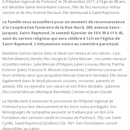
À l’Hôpital régional de Portneuf, le 28 décembre 2017, à l’âge de 88 ans,
est décédée dame Anna-Marie Genois, fille de feu monsieur Arthur
Genois et de feu Yvonne Renaud. Elle demeurait à Saint-Raymond.
La famille vous accueillera pour un moment de reconnaissance
à la Coopérative funéraire de la Rive-Nord, 209, avenue Saint-
Jacques, Saint-Raymond, le samedi 6 janvier de 10 h 30 à 11 h 45,
suivi du service religieux qui sera célébré à 12 h en l’église de
Saint-Raymond. L’inhumation suivra au cimetière paroissial.
Madame Genois laisse dans le deuil son neveu et ses nièces : Lise,
Michel (Manon), Renée (feu Serge) et Sylvie Moisan ; ses petits-neveux
et petites-nièces : Julie Moisan (Philippe), Julien Loiseau (Nora), Patcha
Estevez (Julio), François R.-Moisan (Geneviève), Catherine Loiseau et
leurs enfants ainsi que Jacqueline Moisan (Gérard Germain). Elle laisse
également dans le deuil plusieurs cousins, cousines, parents et
ami(e)s. Elle va rejoindre ses sœurs et son frère décédés : Julienne
(feu Lionel Moisan (Monique Barrette)), Carmen et Jean-Claude.
La famille tient à remercier le personnel de l’Hôpital régional de
Portneuf pour leur dévouement et les bons soins prodigués. Vos
témoignages de sympathie peuvent se traduire par un don à la
Fondation des services santé et sociaux de Portneuf, 700, rue Saint-
Cyrille, Saint-Raymond (Québec) G3L 1W1. Des formulaires seront
disponibles au salon.