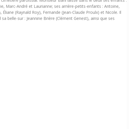
imetière paroissial. Monsieur Baril laisse dans le deuil ses enfants :
ie, Marc-André et Laurianne; ses arrière-petits-enfants : Antoine,
), Éliane (Raynald Roy), Fernande (Jean-Claude Proulx) et Nicole. Il
il sa belle-sur : Jeannine Brière (Clément Genest), ainsi que ses