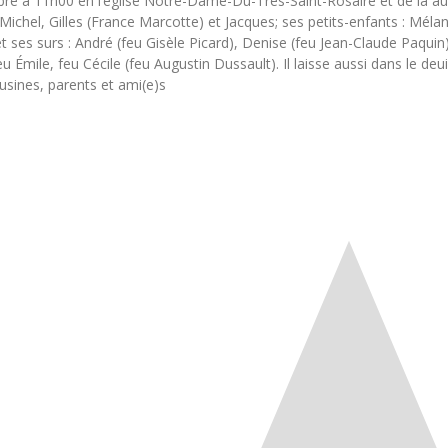
ébré à 11h00 en l’église Notre-Dame-Du-Très-Saint-Rosaire et de là au c
Michel, Gilles (France Marcotte) et Jacques; ses petits-enfants : Mélan
et ses surs : André (feu Gisèle Picard), Denise (feu Jean-Claude Paquin
eu Émile, feu Cécile (feu Augustin Dussault). Il laisse aussi dans le deu
usines, parents et ami(e)s