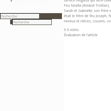
service religieux qui sera cél
NOUS JOINDRE
Feu Noella (Roland Trottier), 
Sarah et Gabrielle; son frère 
était le frère de feu Joseph, f
neveux et nièces, cousins, co
0
0
0
votes
Évaluation de l'article