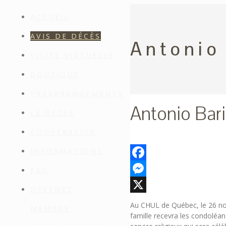
ACCUEIL
AVIS DE DÉCÈS
Antonio 
VISITE VIRTUELLE
BOUTIQUE
PRÉARRANGEMENTS
Antonio Bari
LE DÉCÈS
COOPÉRATIVE
INFORMATIONS
Facebook
FAQ
Messenger
DEVENEZ
X
Au CHUL de Québec, le 26 nov
MEMBRE
famille recevra les condoléa