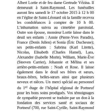
Albert Lortie et de feu dame Gertrude Vézina. Il
demeurait à Saint-Raymond. Les funérailles
auront lieu samedi le 17 octobre 2015 à 12 h 00
en l’église de Saint-Léonard où la famille recevra
les condoléances à compter de 10 h 00.
L’inhumation suivra au cimetière paroissial.
Outre son épouse, monsieur Lortie laisse dans le
deuil ses enfants : Annie (Pierre-Yves Paradis),
France (Denis Julien) et Sonia (Éric Duchesne);
ses petits-enfants : Sabrina (Karl Lirette),
Nicolas, Elisabeth (Charles Hamel), Lara,
Alexandre (Isabelle Morin), William, Marie-Ève
(Steeven Carrier), Johannie et Mélina et ses
arrière-petits-enfants : Noah et Rose. Il laisse
également dans le deuil ses frères et sœurs,
beaux-frères, belles-sœurs ainsi que plusieurs
neveux et nièces. Un merci spécial au personnel
er
du 1
étage de l’hôpital régional de Portneuf
pour les bons soins prodigués. Vos témoignages
de sympathie peuvent se traduire par un don à la
fondation des services santé et sociaux de
Portneuf (700, rue Saint-Cyrille, Saint-Raymond