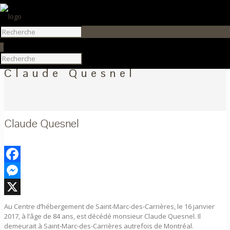
0
Claude Quesnel
Claude Quesnel
Facebook
Messenger
X
Au Centre d’hébergement de Saint-Marc-des-Carrières, le 16 janvier
2017, à l’âge de 84 ans, est décédé monsieur Claude Quesnel. Il
demeurait à Saint-Marc-des-Carrières autrefois de Montréal.