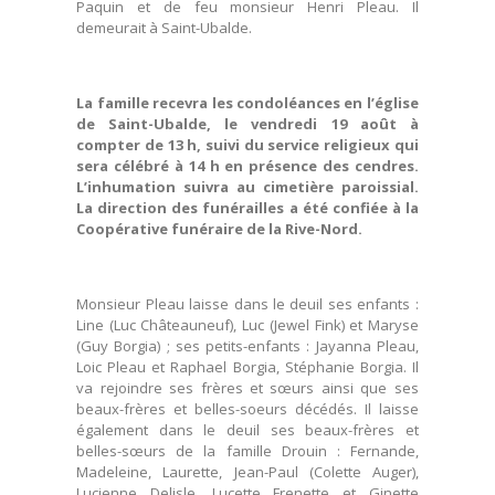
Paquin et de feu monsieur Henri Pleau. Il
demeurait à Saint-Ubalde.
La famille recevra les condoléances en l’église
de Saint-Ubalde, le vendredi 19 août à
compter de 13 h, suivi du service religieux qui
sera célébré à 14 h en présence des cendres.
L’inhumation suivra au cimetière paroissial.
La direction des funérailles a été confiée à la
Coopérative funéraire de la Rive-Nord.
Monsieur Pleau laisse dans le deuil ses enfants :
Line (Luc Châteauneuf), Luc (Jewel Fink) et Maryse
(Guy Borgia) ; ses petits-enfants : Jayanna Pleau,
Loic Pleau et Raphael Borgia, Stéphanie Borgia. Il
va rejoindre ses frères et sœurs ainsi que ses
beaux-frères et belles-soeurs décédés. Il laisse
également dans le deuil ses beaux-frères et
belles-sœurs de la famille Drouin : Fernande,
Madeleine, Laurette, Jean-Paul (Colette Auger),
Lucienne Delisle, Lucette Frenette et Ginette