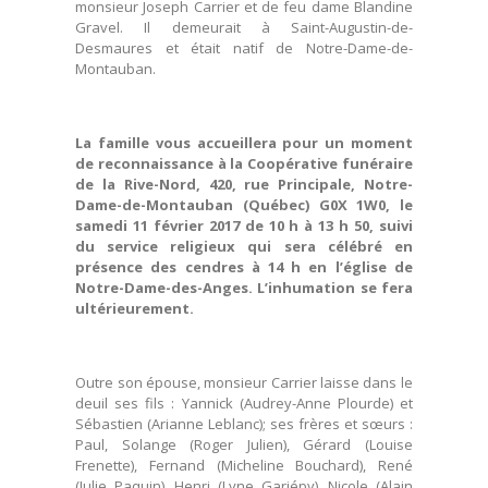
monsieur Joseph Carrier et de feu dame Blandine
Gravel. Il demeurait à Saint-Augustin-de-
Desmaures et était natif de Notre-Dame-de-
Montauban.
La famille vous accueillera pour un moment
de reconnaissance à la Coopérative funéraire
de la Rive-Nord, 420, rue Principale, Notre-
Dame-de-Montauban (Québec) G0X 1W0, le
samedi 11 février 2017 de 10 h à 13 h 50, suivi
du service religieux qui sera célébré en
présence des cendres à 14 h en l’église de
Notre-Dame-des-Anges. L’inhumation se fera
ultérieurement.
Outre son épouse, monsieur Carrier laisse dans le
deuil ses fils : Yannick (Audrey-Anne Plourde) et
Sébastien (Arianne Leblanc); ses frères et sœurs :
Paul, Solange (Roger Julien), Gérard (Louise
Frenette), Fernand (Micheline Bouchard), René
(Julie Paquin), Henri (Lyne Gariépy), Nicole (Alain