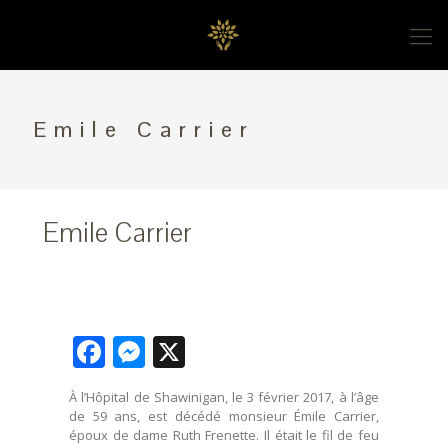
Emile Carrier
Emile Carrier
Facebook
Messenger
X
À l’Hôpital de Shawinigan, le 3 février 2017, à l’âge
de 59 ans, est décédé monsieur Émile Carrier,
époux de dame Ruth Frenette. Il était le fil de feu