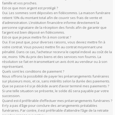
famille et vos proches.
Est-ce que mon argent est protégé ?
Oui. Les sommes sont déposées en fidéicommis. La maison funéraire
retient 10% du montant total afin de couvrir ses frais de vente et
d’administration. L’institution financière informe directement la
personne signataire de la réception des fonds afin de garantir que
l’argent est bien déposé en fidéicommis.
Est-ce que je peux mettre fin à mon contrat ?
Oui. Il se peut que, pour diverses raisons, vous deviez mettre fin à
votre contrat. Vous pouvez mettre fin au contrat moyennant une
pénalité. Dans ce cas, l’acheteur recevra le capital indexé au coût de la
vie, moins 10% du prix des biens et des services non fournis. La
résolution se fait en transmettant un avis écrit au vendeur ou à son
représentant.
Quels sont les conditions de paiement ?
Nous offrons la possibilité de payer les préarrangements funéraires
sur plusieurs mois, et ce, sans intérêts selon la durée des paiements.
Que se passe-t-il si je décède avant d’avoir terminé mes paiements ?
Si une telle situation se présente, le solde dû sera payable par votre
succession.
Quand est-il préférable d’effectuer mes préarrangements funéraires ?
Il n’y a pas d’âge pour conclure des arrangements préalables
funéraires. Par contre, il est préférable d’attendre l’âge de la retraite