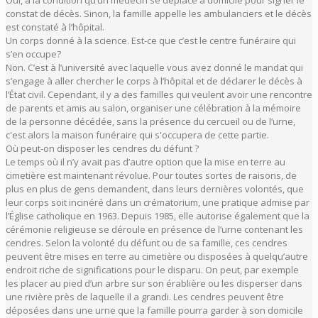
constat de décès. Sinon, la famille appelle les ambulanciers et le décès
est constaté à l’hôpital.
Un corps donné à la science. Est-ce que c’est le centre funéraire qui
s’en occupe?
Non. C’est à l’université avec laquelle vous avez donné le mandat qui
s’engage à aller chercher le corps à l’hôpital et de déclarer le décès à
l’État civil. Cependant, il y a des familles qui veulent avoir une rencontre
de parents et amis au salon, organiser une célébration à la mémoire
de la personne décédée, sans la présence du cercueil ou de l’urne,
c'est alors la maison funéraire qui s'occupera de cette partie.
Où peut-on disposer les cendres du défunt ?
Le temps où il n’y avait pas d’autre option que la mise en terre au
cimetière est maintenant révolue. Pour toutes sortes de raisons, de
plus en plus de gens demandent, dans leurs dernières volontés, que
leur corps soit incinéré dans un crématorium, une pratique admise par
l’Église catholique en 1963. Depuis 1985, elle autorise également que la
cérémonie religieuse se déroule en présence de l’urne contenant les
cendres. Selon la volonté du défunt ou de sa famille, ces cendres
peuvent être mises en terre au cimetière ou disposées à quelqu’autre
endroit riche de significations pour le disparu. On peut, par exemple
les placer au pied d’un arbre sur son érablière ou les disperser dans
une rivière près de laquelle il a grandi. Les cendres peuvent être
déposées dans une urne que la famille pourra garder à son domicile