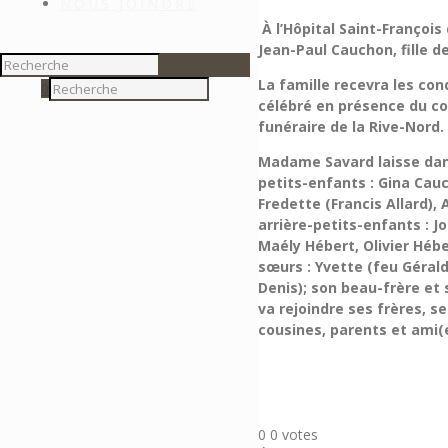
NOUS JOINDRE
À l’Hôpital Saint-Françoi
Jean-Paul Cauchon, fille 
La famille recevra les con
0
célébré en présence du cor
funéraire de la Rive-Nord.
Madame Savard laisse dans 
petits-enfants : Gina Cau
Fredette (Francis Allard)
arrière-petits-enfants : 
Maély Hébert, Olivier Hébe
sœurs : Yvette (feu Gérald
Denis); son beau-frère et 
va rejoindre ses frères, s
cousines, parents et ami(
0
0
votes