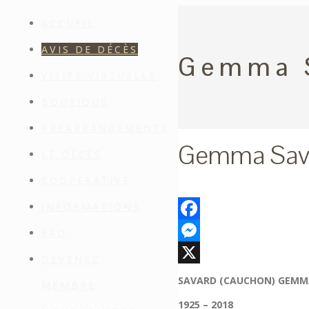
ACCUEIL
AVIS DE DÉCÈS
Gemma 
VISITE VIRTUELLE
BOUTIQUE
PRÉARRANGEMENTS
Gemma Sav
LE DÉCÈS
COOPÉRATIVE
INFORMATIONS
Facebook
FAQ
Messenger
DEVENEZ
X
SAVARD (CAUCHON) GEMM
MEMBRE
1925 – 2018