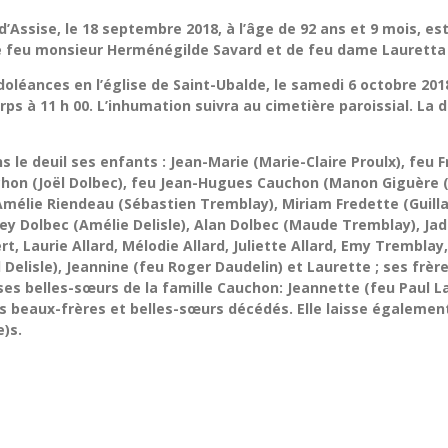
s d’Assise, le 18 septembre 2018, à l’âge de 92 ans et 9 moi
de feu monsieur Herménégilde Savard et de feu dame Lauretta 
doléances en l’église de Saint-Ubalde, le samedi 6 octobre 2018
ps à 11 h 00. L’inhumation suivra au cimetière paroissial. La d
le deuil ses enfants : Jean-Marie (Marie-Claire Proulx), feu Fr
chon (Joël Dolbec), feu Jean-Hugues Cauchon (Manon Giguère (M
, Amélie Riendeau (Sébastien Tremblay), Miriam Fredette (Gui
Joey Dolbec (Amélie Delisle), Alan Dolbec (Maude Tremblay), Ja
rt, Laurie Allard, Mélodie Allard, Juliette Allard, Emy Trembla
 Delisle), Jeannine (feu Roger Daudelin) et Laurette ; ses frè
ses belles-sœurs de la famille Cauchon: Jeannette (feu Paul Lava
es beaux-frères et belles-sœurs décédés. Elle laisse égalemen
e)s.