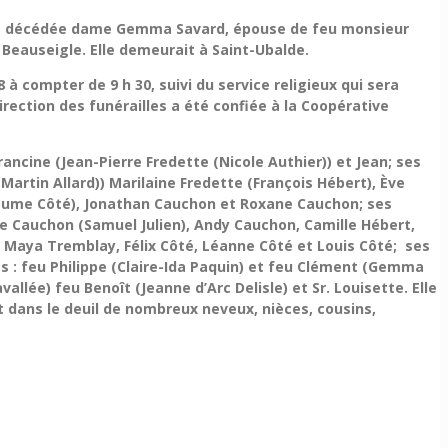
s, est décédée dame Gemma Savard, épouse de feu monsieur
Beauseigle. Elle demeurait à Saint-Ubalde.
 à compter de 9 h 30, suivi du service religieux qui sera
irection des funérailles a été confiée à la Coopérative
ancine (Jean-Pierre Fredette (Nicole Authier)) et Jean; ses
artin Allard)) Marilaine Fredette (François Hébert), Ève
llaume Côté), Jonathan Cauchon et Roxane Cauchon; ses
de Cauchon (Samuel Julien), Andy Cauchon, Camille Hébert,
y, Maya Tremblay, Félix Côté, Léanne Côté et Louis Côté; ses
res : feu Philippe (Claire-Ida Paquin) et feu Clément (Gemma
llée) feu Benoît (Jeanne d’Arc Delisle) et Sr. Louisette. Elle
t dans le deuil de nombreux neveux, nièces, cousins,