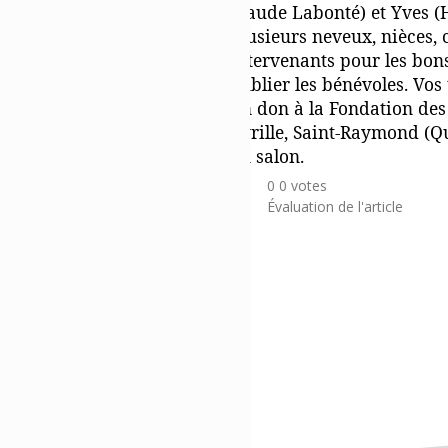
Claude Labonté) et Yves (H
plusieurs neveux, nièces, c
intervenants pour les bons
oublier les bénévoles. Vo
un don à la Fondation des 
Cyrille, Saint-Raymond (Q
au salon.
0
0
votes
Évaluation de l'article