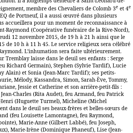
ndon. Il a longtemps demeuré à Saint-Léonard-de-
e
e
nseignement, membre des Chevaliers de Colomb 3
et 4
REQ de Portneuf, il a aussi œuvré dans plusieurs
us accueillera pour un moment de reconnaissance à
int-Raymond (Coopérative funéraire de la Rive-Nord),
 jeudi 12 novembre 2015, de 19 h à 21 h ainsi que le
 de 10 h à 11 h 45. Le service religieux sera célébré
t-Raymond. L’inhumation sera faite ultérieurement.
 Tremblay laisse dans le deuil ses enfants : Serge
(feu Richard Germain), Stephen (Sylvie Tardif), Lucie
 Alain) et Sonia (Jean-Marc Tardif); ses petits-
Laurie, Mélody, Kassandra, Simon, Sarah-Ève, Tommy,
iane, Jessie et Catherine et son arrière-petit-fils :
e Jean-Charles (Rita Audet), feu Armand, feu Patrick
ul-Henri (Huguette Turmel), Micheline (Michel
ent dans le deuil ses beaux-frères et belles-sœurs de
rnand (feu Louisette Lamontagne), feu Raymond,
ointe), Marie-Anne (Gilbert Labbé), feu Joseph,
ux), Marie-Irène (Dominique Phaneuf), Lise (Jean-