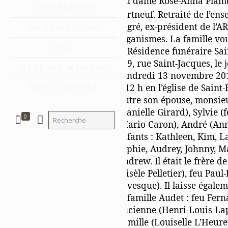
feu dame Rose-Anna Plamo
COOPÉRATIVE
Portneuf. Retraité de l’e
degré, ex-président de l’A
INFORMATIONS
organismes. La famille vo
FAQ
la Résidence funéraire Sa
209, rue Saint-Jacques, le
DEVENEZ MEMBRE
vendredi 13 novembre 2015
à 12 h en l’église de Sain
NOUS JOINDRE
Outre son épouse, monsieur
(Danielle Girard), Sylvie 
0
(Mario Caron), André (Anny
enfants : Kathleen, Kim, 
Sophie, Audrey, Johnny, Mar
Andrew. Il était le frère d
(Gisèle Pelletier), feu Pa
Lévesque). Il laisse égalem
la famille Audet : feu Fe
Lucienne (Henri-Louis Lap
Camille (Louiselle L’Heure