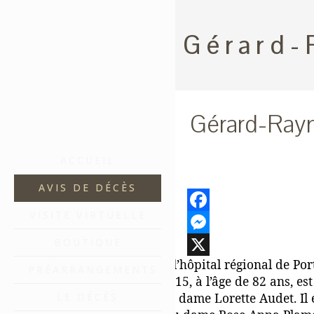
Gérard-
Gérard-Ray
ACCUEIL
AVIS DE DÉCÈS
VISITE VIRTUELLE
Facebook
BOUTIQUE
Messenger
À l’hôpital régional de Po
X
PRÉARRANGEMENTS
2015, à l’âge de 82 ans, 
de dame Lorette Audet. Il 
LE DÉCÈS