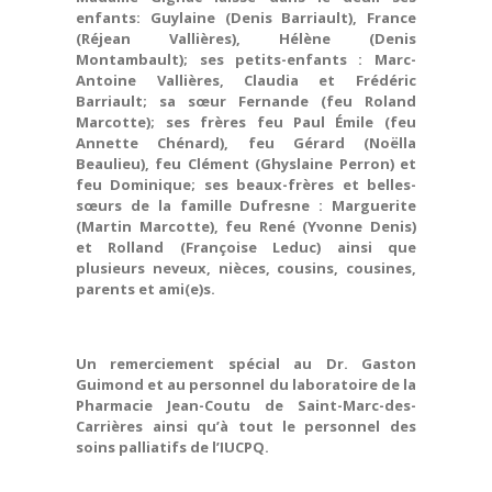
enfants: Guylaine (Denis Barriault), France
(Réjean Vallières), Hélène (Denis
Montambault); ses petits-enfants : Marc-
Antoine Vallières, Claudia et Frédéric
Barriault; sa sœur Fernande (feu Roland
Marcotte); ses frères feu Paul Émile (feu
Annette Chénard), feu Gérard (Noëlla
Beaulieu), feu Clément (Ghyslaine Perron) et
feu Dominique; ses beaux-frères et belles-
sœurs de la famille Dufresne : Marguerite
(Martin Marcotte), feu René (Yvonne Denis)
et Rolland (Françoise Leduc) ainsi que
plusieurs neveux, nièces, cousins, cousines,
parents et ami(e)s.
Un remerciement spécial au Dr. Gaston
Guimond et au personnel du laboratoire de la
Pharmacie Jean-Coutu de Saint-Marc-des-
Carrières ainsi qu’à tout le personnel des
soins palliatifs de l’IUCPQ.