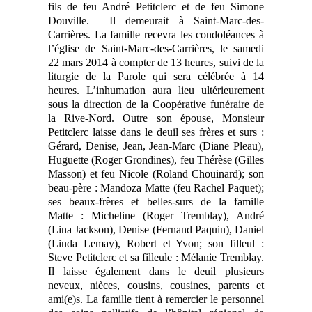
fils de feu André Petitclerc et de feu Simone
Douville. Il demeurait à Saint-Marc-des-
Carrières. La famille recevra les condoléances à
l’église de Saint-Marc-des-Carrières, le samedi
22 mars 2014 à compter de 13 heures, suivi de la
liturgie de la Parole qui sera célébrée à 14
heures. L’inhumation aura lieu ultérieurement
sous la direction de la Coopérative funéraire de
la Rive-Nord. Outre son épouse, Monsieur
Petitclerc laisse dans le deuil ses frères et surs :
Gérard, Denise, Jean, Jean-Marc (Diane Pleau),
Huguette (Roger Grondines), feu Thérèse (Gilles
Masson) et feu Nicole (Roland Chouinard); son
beau-père : Mandoza Matte (feu Rachel Paquet);
ses beaux-frères et belles-surs de la famille
Matte : Micheline (Roger Tremblay), André
(Lina Jackson), Denise (Fernand Paquin), Daniel
(Linda Lemay), Robert et Yvon; son filleul :
Steve Petitclerc et sa filleule : Mélanie Tremblay.
Il laisse également dans le deuil plusieurs
neveux, nièces, cousins, cousines, parents et
ami(e)s. La famille tient à remercier le personnel