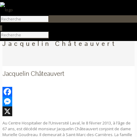
0
Jacquelin Châteauvert
Jacquelin Châteauvert
Facebook
Messenger
X
Au Centre Hospitalier de l’Université Laval, le 8 février 2013, à l’âge de
67 ans, est décédé monsieur Jacquelin Châteauvert conjoint de dame
Murielle Goudreau. Il demeurait à Saint-Marc-des-Carrières. La famille