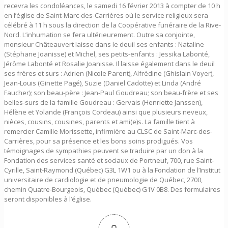
recevra les condoléances, le samedi 16 février 2013 à compter de 10 h
en l’église de Saint-Marc-des-Carrières où le service religieux sera
célébré à 11 h sous la direction de la Coopérative funéraire de la Rive-
Nord. L’inhumation se fera ultérieurement. Outre sa conjointe,
monsieur Châteauvert laisse dans le deuil ses enfants : Nataline
(Stéphane Joanisse) et Michel, ses petits-enfants : Jessika Labonté,
Jérôme Labonté et Rosalie Joanisse. Il laisse également dans le deuil
ses frères et surs : Adrien (Nicole Parent), Alfrédine (Ghislain Voyer),
Jean-Louis (Ginette Pagé), Suzie (Daniel Cadotte) et Linda (André
Faucher); son beau-père : Jean-Paul Goudreau; son beau-frère et ses
belles-surs de la famille Goudreau : Gervais (Henriette Janssen),
Hélène et Yolande (François Cordeau) ainsi que plusieurs neveux,
nièces, cousins, cousines, parents et ami(e)s. La famille tient à
remercier Camille Morissette, infirmière au CLSC de Saint-Marc-des-
Carrières, pour sa présence et les bons soins prodigués. Vos
témoignages de sympathies peuvent se traduire par un don à la
Fondation des services santé et sociaux de Portneuf, 700, rue Saint-
Cyrille, Saint-Raymond (Québec) G3L 1W1 ou à la Fondation de l’Institut
universitaire de cardiologie et de pneumologie de Québec, 2700,
chemin Quatre-Bourgeois, Québec (Québec) G1V 0B8. Des formulaires
seront disponibles à l’église.