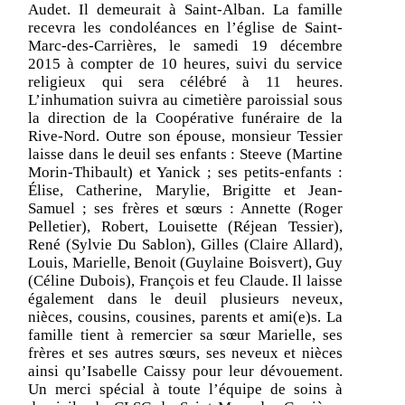
Audet. Il demeurait à Saint-Alban. La famille
recevra les condoléances en l’église de Saint-
Marc-des-Carrières, le samedi 19 décembre
2015 à compter de 10 heures, suivi du service
religieux qui sera célébré à 11 heures.
L’inhumation suivra au cimetière paroissial sous
la direction de la Coopérative funéraire de la
Rive-Nord. Outre son épouse, monsieur Tessier
laisse dans le deuil ses enfants : Steeve (Martine
Morin-Thibault) et Yanick ; ses petits-enfants :
Élise, Catherine, Marylie, Brigitte et Jean-
Samuel ; ses frères et sœurs : Annette (Roger
Pelletier), Robert, Louisette (Réjean Tessier),
René (Sylvie Du Sablon), Gilles (Claire Allard),
Louis, Marielle, Benoit (Guylaine Boisvert), Guy
(Céline Dubois), François et feu Claude. Il laisse
également dans le deuil plusieurs neveux,
nièces, cousins, cousines, parents et ami(e)s. La
famille tient à remercier sa sœur Marielle, ses
frères et ses autres sœurs, ses neveux et nièces
ainsi qu’Isabelle Caissy pour leur dévouement.
Un merci spécial à toute l’équipe de soins à