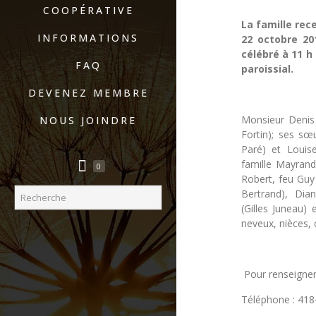
COOPÉRATIVE
La famille rec
INFORMATIONS
22 octobre 20
célébré à 11 h
FAQ
paroissial.
DEVENEZ MEMBRE
Monsieur Denis l
NOUS JOINDRE
Fortin); ses s
Paré) et Louise
famille Mayrand
0
Robert, feu Guy
Bertrand), Dia
(Gilles Juneau)
neveux, nièces, 
Pour renseigne
Téléphone : 41