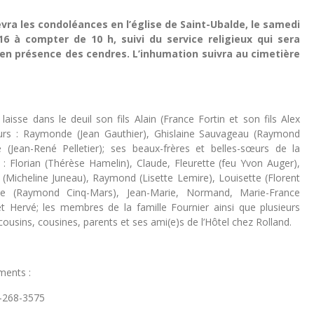
evra les condoléances en l’église de Saint-Ubalde, le samedi
16 à compter de 10 h, suivi du service religieux qui sera
 en présence des cendres. L’inhumation suivra au cimetière
aisse dans le deuil son fils Alain (France Fortin et son fils Alex
œurs : Raymonde (Jean Gauthier), Ghislaine Sauvageau (Raymond
 (Jean-René Pelletier); ses beaux-frères et belles-sœurs de la
 : Florian (Thérèse Hamelin), Claude, Fleurette (feu Yvon Auger),
 (Micheline Juneau), Raymond (Lisette Lemire), Louisette (Florent
ne (Raymond Cinq-Mars), Jean-Marie, Normand, Marie-France
 et Hervé; les membres de la famille Fournier ainsi que plusieurs
cousins, cousines, parents et ses ami(e)s de l’Hôtel chez Rolland.
ments :
8-268-3575