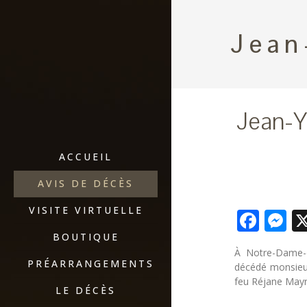
Jean
Jean-Y
ACCUEIL
AVIS DE DÉCÈS
VISITE VIRTUELLE
Fac
M
BOUTIQUE
À Notre-Dame-d
PRÉARRANGEMENTS
décédé monsieur
feu Réjane May
LE DÉCÈS