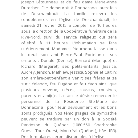
Joseph Létourneau et de feu dame Marie-Anna
Durocher. Elle demeurait à Donnacona, autrefois
de Deschambault. La famille recevra les
condoléances en l’église de Deschambault, le
samedi 21 février 2015 à compter de 10 heures
sous la direction de la Coopérative funéraire de la
Rive-Nord, suivi du service religieux qui sera
célébré à 11 heures. L’inhumation se fera
ultérieurement. Madame Létourneau laisse dans
le deuil son ami Pierre-Paul Portelance; ses
enfants : Donald (Denise), Bernard (Monique) et
Richard (Margaret); ses petits-enfants: Jessica,
Audrey, Jenson, Mathiew, Jessica, Sophie et Caitlin;
son arrière-petit-enfant à venir; ses frères et sa
sur : Yolande, feu Eugène et feu Yvon ainsi que
plusieurs neveux, nièces, cousins, cousines,
parents et ami(e)s. La famille désire remercier le
personnel de la Résidence Ste-Marie de
Donnacona pour leur dévouement et les bons
soins prodigués. Vos témoignages de sympathie
peuvent se traduire par un don à la Société
Parkinson du Québec (1080-550 Sherbrooke
Ouest, Tour Ouest, Montréal (Québec), H3A 1B9).
Des formulaires seront disponibles à l’église.