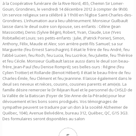
à la Coopérative funéraire de la Rive-Nord, 455, Chemin Sir Lomer-
Gouin, Grondines, le vendredi 14 décembre 2012 à compter de 9h00.
Un service religieux sera célébré à 11h00 en l’église Saint-Charles-des-
Grondines. L’inhumation aura lieu ultérieurment. Monsieur Guilbault
laisse dans le deuil outre son épouse, ses enfants : Céline (Jean
Massicotte), Denis (Sylvie Bégin), Robert, Yvan, Claude, Lise (Yves
Robitaille) et Louis; ses petits-enfants : Julie, (Patrick Poirier), Simon,
Anthony, Félix, Maude et Alex; son arrière-petit-fils Samuel; sa sur
Marguerite (feu Ernest Sanschagrin). Il était le frère de feu André, feu
l’abbé Lucien, feu Roch, feu Lucia, feu Lucrèce, feu Juliette, feu Thérèse
et feu Cécile. Monsieur Guilbault laisse aussi dans le deuil son beau-
frère, Jean-Paul (feu Denise Rompré); ses belles-surs : Régine (feu
Cylien Trottier) et Rollande (Benoit Hébert). Il était le beau-frère de feu
Charles-Émile, feu Clément et feu Jeannine. Il laisse également dans le
deuil ses neveux et nièces, cousins, cousines parents et ami(e)s. La
famille désire remercier le Dr Réjean Ruel et le personnel du CHSLD de
la Vallée de la Batiscan (Foyer de Ste-Anne-de-la-Pérade) pour leur
dévouement et les bons soins prodigués. Vos témoignages de
sympathie peuvent se traduire par un don à la société Alzheimer de
Québec, 1040, Avenue Belvédère, bureau 312, Québec, QC, G1S 3G3.
Des formulaires seront disponibles au salon