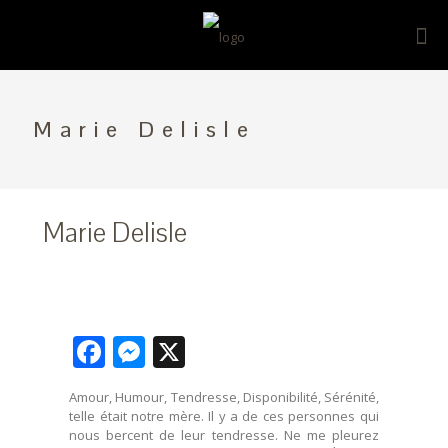
Marie Delisle
Marie Delisle
Facebook
Messenger
X
Amour, Humour, Tendresse, Disponibilité, Sérénité,
telle était notre mère. Il y a de ces personnes qui
nous bercent de leur tendresse. Ne me pleurez