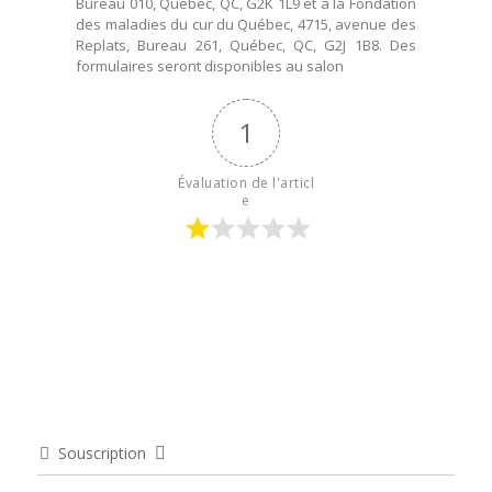
Bureau 010, Québec, QC, G2K 1L9 et à la Fondation
des maladies du cur du Québec, 4715, avenue des
Replats, Bureau 261, Québec, QC, G2J 1B8. Des
formulaires seront disponibles au salon
1
Évaluation de l'articl
e
Souscription