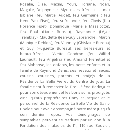
Rosalie, Élise, Maxim, Youri, Floriane, Noah,
Magalie, Delphyne et Alycia; ses frères et surs :
Bibiane (feu Marcel Audet), feu Germaine ( feu
Henri-Paul Fiset), feu sr Yolande, feu Clovis (feu
Florence Fiset), Dominique (Marielle Massicotte),
feu Paul (Liane Bureau), Raymonde (Léger
Tremblay), Claudette (Jean-Guy Labranche), Martin
(Monique Deblois), feu Vianney (Ghislaine Bureau)
et Guy (Huguette Bureau); ses belles-surs et
beaux-frères : Yvette Gendron (feu Wilfrid
Lauriault), feu Angélina (feu Armand Frenette) et
feu Alphonse; les enfants, les petits-enfants et la
famille de Raymond Denis; ses neveux et nièces,
cousins, cousines, parents et ami(e)s de la
Résidence La Belle Vie et du Centre de jour. La
famille tient à remercier la Dre Hélène Berlinguet
pour son dévouement et les bons soins prodigués
ainsi qu’aux propriétaires Dany et Jacques et le
personnel de la Résidence La Belle Vie de Saint-
Ubalde pour avoir accompagné notre mère jusqu’à
son dernier repos. Vos témoignages de
sympathies peuvent se traduire par un don à la
Fondation des maladies de l’il, 110 rue Bouvier,