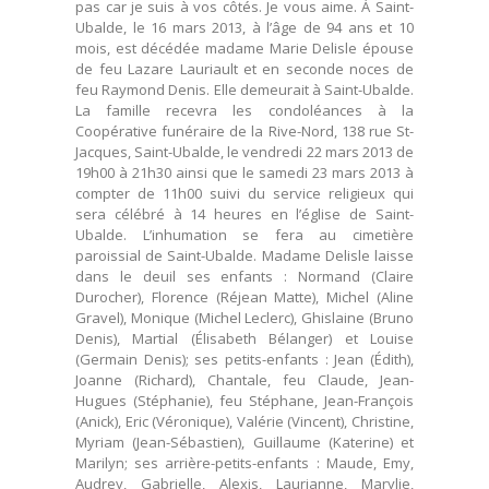
pas car je suis à vos côtés. Je vous aime. À Saint-
Ubalde, le 16 mars 2013, à l’âge de 94 ans et 10
mois, est décédée madame Marie Delisle épouse
de feu Lazare Lauriault et en seconde noces de
feu Raymond Denis. Elle demeurait à Saint-Ubalde.
La famille recevra les condoléances à la
Coopérative funéraire de la Rive-Nord, 138 rue St-
Jacques, Saint-Ubalde, le vendredi 22 mars 2013 de
19h00 à 21h30 ainsi que le samedi 23 mars 2013 à
compter de 11h00 suivi du service religieux qui
sera célébré à 14 heures en l’église de Saint-
Ubalde. L’inhumation se fera au cimetière
paroissial de Saint-Ubalde. Madame Delisle laisse
dans le deuil ses enfants : Normand (Claire
Durocher), Florence (Réjean Matte), Michel (Aline
Gravel), Monique (Michel Leclerc), Ghislaine (Bruno
Denis), Martial (Élisabeth Bélanger) et Louise
(Germain Denis); ses petits-enfants : Jean (Édith),
Joanne (Richard), Chantale, feu Claude, Jean-
Hugues (Stéphanie), feu Stéphane, Jean-François
(Anick), Eric (Véronique), Valérie (Vincent), Christine,
Myriam (Jean-Sébastien), Guillaume (Katerine) et
Marilyn; ses arrière-petits-enfants : Maude, Emy,
Audrey, Gabrielle, Alexis, Laurianne, Marylie,