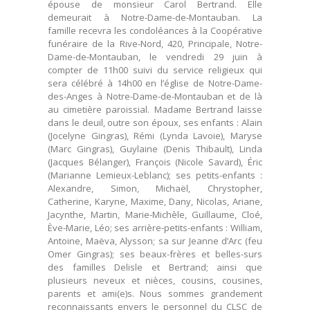
épouse de monsieur Carol Bertrand. Elle
demeurait à Notre-Dame-de-Montauban. La
famille recevra les condoléances à la Coopérative
funéraire de la Rive-Nord, 420, Principale, Notre-
Dame-de-Montauban, le vendredi 29 juin à
compter de 11h00 suivi du service religieux qui
sera célébré à 14h00 en l’église de Notre-Dame-
des-Anges à Notre-Dame-de-Montauban et de là
au cimetière paroissial. Madame Bertrand laisse
dans le deuil, outre son époux, ses enfants : Alain
(Jocelyne Gingras), Rémi (Lynda Lavoie), Maryse
(Marc Gingras), Guylaine (Denis Thibault), Linda
(Jacques Bélanger), François (Nicole Savard), Éric
(Marianne Lemieux-Leblanc); ses petits-enfants :
Alexandre, Simon, Michaël, Chrystopher,
Catherine, Karyne, Maxime, Dany, Nicolas, Ariane,
Jacynthe, Martin, Marie-Michèle, Guillaume, Cloé,
Ève-Marie, Léo; ses arrière-petits-enfants : William,
Antoine, Maëva, Alysson; sa sur Jeanne d’Arc (feu
Omer Gingras); ses beaux-frères et belles-surs
des familles Delisle et Bertrand; ainsi que
plusieurs neveux et nièces, cousins, cousines,
parents et ami(e)s. Nous sommes grandement
reconnaissants envers le personnel du CLSC de