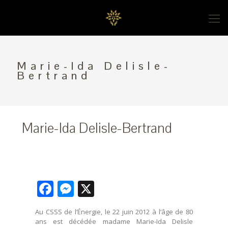
Marie-Ida Delisle-
Bertrand
Marie-Ida Delisle-Bertrand
Facebook
Messenger
X
Au CSSS de l’Énergie, le 22 juin 2012 à l’âge de 80
ans est décédée madame Marie-Ida Delisle