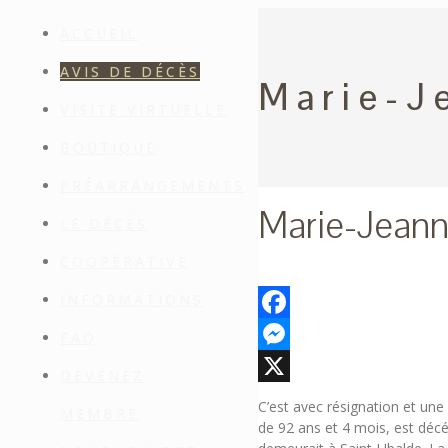
ACCUEIL
AVIS DE DÉCÈS
Marie-J
VISITE VIRTUELLE
BOUTIQUE
PRÉARRANGEMENTS
Marie-Jeann
LE DÉCÈS
COOPÉRATIVE
INFORMATIONS
Facebook
FAQ
Messenger
DEVENEZ
X
C’est avec résignation et un
MEMBRE
de 92 ans et 4 mois, est déc