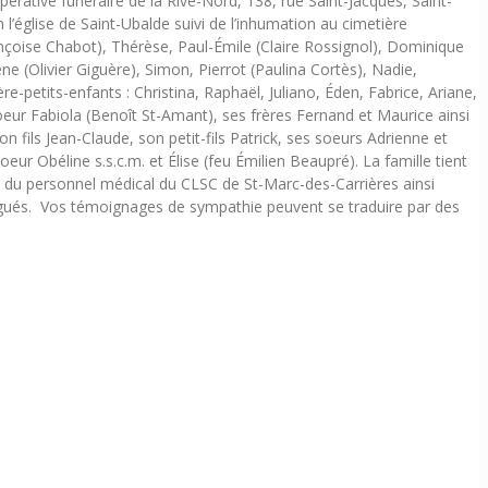
rative funéraire de la Rive-Nord, 138, rue Saint-Jacques, Saint-
l’église de Saint-Ubalde suivi de l’inhumation au cimetière
ançoise Chabot), Thérèse, Paul-Émile (Claire Rossignol), Dominique
ne (Olivier Giguère), Simon, Pierrot (Paulina Cortès), Nadie,
ère-petits-enfants : Christina, Raphaël, Juliano, Éden, Fabrice, Ariane,
oeur Fabiola (Benoît St-Amant), ses frères Fernand et Maurice ainsi
n fils Jean-Claude, son petit-fils Patrick, ses soeurs Adrienne et
ur Obéline s.s.c.m. et Élise (feu Émilien Beaupré). La famille tient
 du personnel médical du CLSC de St-Marc-des-Carrières ainsi
igués. Vos témoignages de sympathie peuvent se traduire par des