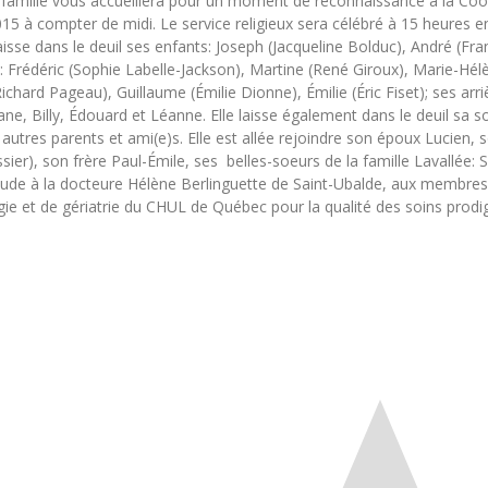
famille vous accueillera pour un moment de reconnaissance à la Coopé
5 à compter de midi. Le service religieux sera célébré à 15 heures en 
isse dans le deuil ses enfants: Joseph (Jacqueline Bolduc), André (Fr
s: Frédéric (Sophie Labelle-Jackson), Martine (René Giroux), Marie-Hélè
Richard Pageau), Guillaume (Émilie Dionne), Émilie (Éric Fiset); ses arri
ne, Billy, Édouard et Léanne. Elle laisse également dans le deuil sa s
autres parents et ami(e)s. Elle est allée rejoindre son époux Lucien, so
r), son frère Paul-Émile, ses belles-soeurs de la famille Lavallée: Soe
tude à la docteure Hélène Berlinguette de Saint-Ubalde, aux membres
ie et de gériatrie du CHUL de Québec pour la qualité des soins prod