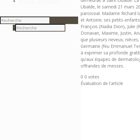
demeurait à Saint-Ubalde. La 
NOUS JOINDRE
Ubalde, le samedi 21 mars 201
paroissial. Madame Richard la
et Antoine; ses petits-enfant
François (Nadia Dion), Julie (
0
Donavan, Maxime, Justin, Aria
que plusieurs neveux, nièces, 
Germaine (feu Emmanuel Tessie
à exprimer sa profonde grati
qu’aux équipes de dermatolog
offrandes de messes.
0
0
votes
Évaluation de l'article