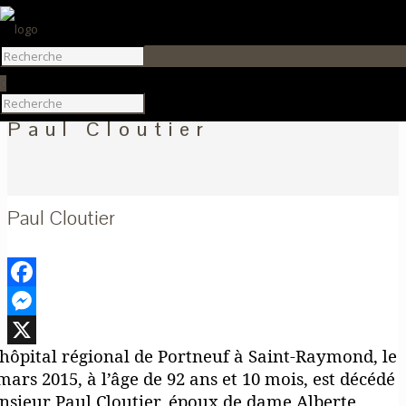
0
Paul Cloutier
Paul Cloutier
Facebook
Messenger
’hôpital régional de Portneuf à Saint-Raymond, le
X
mars 2015, à l’âge de 92 ans et 10 mois, est décédé
sieur Paul Cloutier, époux de dame Alberte