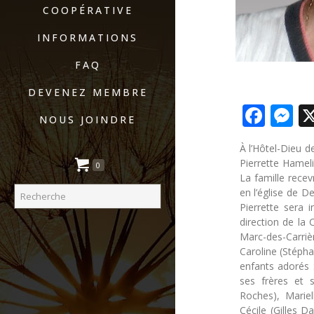
COOPÉRATIVE
INFORMATIONS
FAQ
DEVENEZ MEMBRE
Fac
M
NOUS JOINDRE
À l’Hôtel-Dieu 
Pierrette Hamel
0
La famille rece
en l’église de D
Pierrette sera 
direction de la 
Marc-des-Carriè
Caroline (Stépha
enfants adorés :
ses frères et s
Roches), Mariel
Cécile (Gilles 