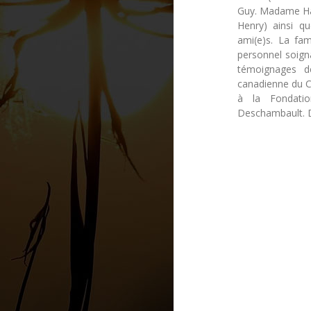
Guy. Madame Hame
Henry) ainsi qu
ami(e)s. La fam
personnel soign
témoignages d
canadienne du C
à la Fondatio
Deschambault. De