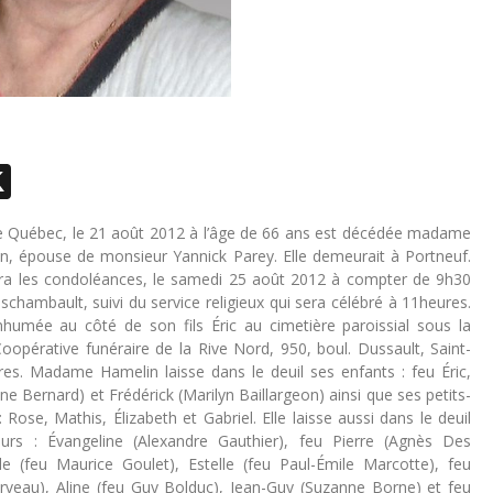
ebook
essenger
X
de Québec, le 21 août 2012 à l’âge de 66 ans est décédée madame
in, épouse de monsieur Yannick Parey. Elle demeurait à Portneuf.
vra les condoléances, le samedi 25 août 2012 à compter de 9h30
eschambault, suivi du service religieux qui sera célébré à 11heures.
inhumée au côté de son fils Éric au cimetière paroissial sous la
Coopérative funéraire de la Rive Nord, 950, boul. Dussault, Saint-
res. Madame Hamelin laisse dans le deuil ses enfants : feu Éric,
ne Bernard) et Frédérick (Marilyn Baillargeon) ainsi que ses petits-
 Rose, Mathis, Élizabeth et Gabriel. Elle laisse aussi dans le deuil
urs : Évangeline (Alexandre Gauthier), feu Pierre (Agnès Des
le (feu Maurice Goulet), Estelle (feu Paul-Émile Marcotte), feu
Darveau), Aline (feu Guy Bolduc), Jean-Guy (Suzanne Borne) et feu