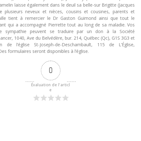
lin laisse également dans le deuil sa belle-sur Brigitte (Jacques
e plusieurs neveux et nièces, cousins et cousines, parents et
ille tient à remercier le Dr Gaston Guimond ainsi que tout le
ant qui a accompagné Pierrette tout au long de sa maladie. Vos
e sympathie peuvent se traduire par un don à la Société
ancer, 1040, Ave du Belvédère, bur. 214, Québec (Qc), G1S 3G3 et
n de l’église St-Joseph-de-Deschambault, 115 de L’Église,
s formulaires seront disponibles à l’église.
0
Évaluation de l'articl
e