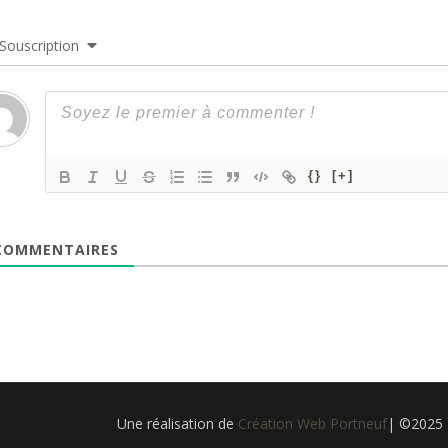
Souscription
{}
[+]
OMMENTAIRES
Une réalisation de
Création Web Portneuf
| ©2025 