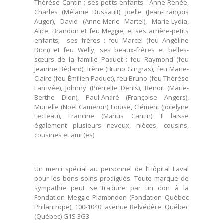
Thérèse Cantin ; ses petits-enfants : Anne-Renée,
Charles (Mélanie Dussault), Joëlle (Jean-François
Auger), David (Anne-Marie Martel), Marie-Lydia,
Alice, Brandon et feu Meggie; et ses arrière-petits
enfants; ses frères : feu Marcel (feu Angéline
Dion) et feu Welly; ses beaux-frères et belles-
sœurs de la famille Paquet : feu Raymond (feu
Jeanine Bédard), Irène (Bruno Gingras), feu Marie-
Claire (feu Émilien Paquet), feu Bruno (feu Thérèse
Larrivée), Johnny (Pierrette Denis), Benoit (Marie-
Berthe Dion), Paul-André (Françoise Angers),
Murielle (Noël Cameron), Louise, Clément (Jocelyne
Fecteau), Francine (Marius Cantin). Il laisse
également plusieurs neveux, nièces, cousins,
cousines et ami (es).
Un merci spécial au personnel de l’Hôpital Laval
pour les bons soins prodigués. Toute marque de
sympathie peut se traduire par un don à la
Fondation Meggie Plamondon (Fondation Québec
Philantrope), 100-1040, avenue Belvédère, Québec
(Québec) G1S 3G3.