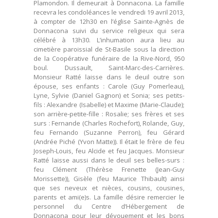
Plamondon. Il demeurait à Donnacona. La famille
recevra les condoléances le vendredi 19 avril 2013,
à compter de 12h30 en l’église Sainte-Agnès de
Donnacona suivi du service religieux qui sera
célébré à 13h30. L’inhumation aura lieu au
cimetière paroissial de St-Basile sous la direction
de la Coopérative funéraire de la Rive-Nord, 950
boul. Dussault, Saint-Marc-des-Carrières.
Monsieur Ratté laisse dans le deuil outre son
épouse, ses enfants : Carole (Guy Pomerleau),
Lyne, Sylvie (Daniel Gagnon) et Sonia; ses petits-
fils : Alexandre (Isabelle) et Maxime (Marie-Claude);
son arrière-petite-fille : Rosalie; ses frères et ses
surs : Fernande (Charles Rochefort), Rolande, Guy,
feu Fernando (Suzanne Perron), feu Gérard
(Andrée Piché (Yvon Matte)). Il était le frère de feu
Joseph-Louis, feu Alcide et feu Jacques. Monsieur
Ratté laisse aussi dans le deuil ses belles-surs :
feu Clément (Thérèse Frenette (Jean-Guy
Morissette)), Gisèle (feu Maurice Thibault) ainsi
que ses neveux et nièces, cousins, cousines,
parents et ami(e)s. La famille désire remercier le
personnel du Centre d’Hébergement de
Donnacona pour leur dévouement et les bons