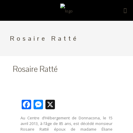
Rosaire Ratté
Rosaire Ratté
Facebook
Messenger
X
Au Centre d’Hébergement de Donnacona, le 15
avril 2013, à l’âge de 85 ans, est décédé monsieur
Rosaire Ratté époux de madame Éliane