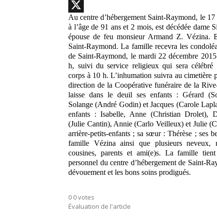
Messenger
Au centre d’hébergement Saint-Raymond, le 17
X
à l’âge de 91 ans et 2 mois, est décédée dame 
épouse de feu monsieur Armand Z. Vézina. E
Saint-Raymond. La famille recevra les condoléa
de Saint-Raymond, le mardi 22 décembre 2015
h, suivi du service religieux qui sera célébr
corps à 10 h. L’inhumation suivra au cimetière p
direction de la Coopérative funéraire de la Ri
laisse dans le deuil ses enfants : Gérard (S
Solange (André Godin) et Jacques (Carole Laplant
enfants : Isabelle, Anne (Christian Drolet), 
(Julie Cantin), Annie (Carlo Veilleux) et Julie (C
arrière-petits-enfants ; sa sœur : Thérèse ; ses b
famille Vézina ainsi que plusieurs neveux, n
cousines, parents et ami(e)s. La famille tien
personnel du centre d’hébergement de Saint-Ra
dévouement et les bons soins prodigués.
0
0
votes
Évaluation de l'article