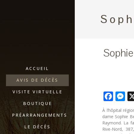
Soph
Sophie
ACCUEIL
AVIS DE DÉCÈS
VISITE VIRTUELLE
Fac
M
BOUTIQUE
À l’hôpital régi
PRÉARRANGEMENTS
dame Sophie Ber
Raymond. La fam
LE DÉCÈS
Rive-Nord, 387