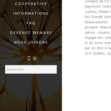
compter de 9 h su
COOPÉRATIVE
Raymond. Outre
Ludovic (Marie-
INFORMATIONS
feu Ronald Bern
beaux-parents :
FAQ
Jocelyne Marcot
nièces, cousins,
DEVENEZ MEMBRE
l’équipe des soi
NOUS JOINDRE
et les bons soi
par un don à la
214, Québec, Q
0