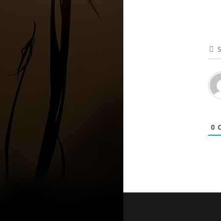
S
0
C