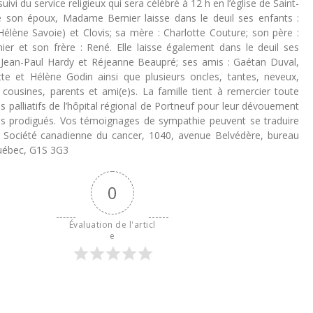
ivi du service religieux qui sera célébré à 12 h en l’église de Saint-
 son époux, Madame Bernier laisse dans le deuil ses enfants :
Hélène Savoie) et Clovis; sa mère : Charlotte Couture; son père :
ier et son frère : René. Elle laisse également dans le deuil ses
 Jean-Paul Hardy et Réjeanne Beaupré; ses amis : Gaétan Duval,
te et Hélène Godin ainsi que plusieurs oncles, tantes, neveux,
 cousines, parents et ami(e)s. La famille tient à remercier toute
ns palliatifs de l’hôpital régional de Portneuf pour leur dévouement
ns prodigués. Vos témoignages de sympathie peuvent se traduire
 Société canadienne du cancer, 1040, avenue Belvédère, bureau
uébec, G1S 3G3
0
Évaluation de l'articl
e