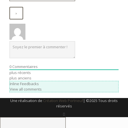
0
Commentaires
plus récents
plus anciens
Inline Feedbacks
View all comments
Une réalisation de
Création Web Portneuf
| ©2025 Tous droits
réservés