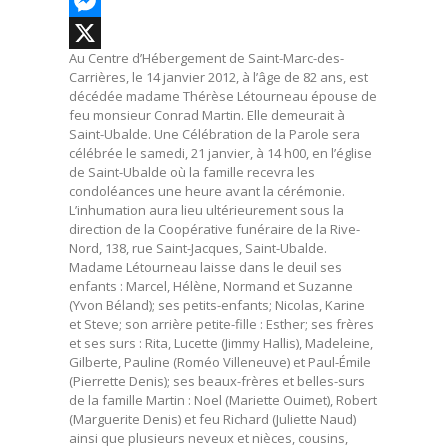
Facebook
Messenger
Au Centre d’Hébergement de Saint-Marc-des-
X
Carrières, le 14 janvier 2012, à l’âge de 82 ans, est
décédée madame Thérèse Létourneau épouse de
feu monsieur Conrad Martin. Elle demeurait à
Saint-Ubalde. Une Célébration de la Parole sera
célébrée le samedi, 21 janvier, à 14 h00, en l’église
de Saint-Ubalde où la famille recevra les
condoléances une heure avant la cérémonie.
L’inhumation aura lieu ultérieurement sous la
direction de la Coopérative funéraire de la Rive-
Nord, 138, rue Saint-Jacques, Saint-Ubalde.
Madame Létourneau laisse dans le deuil ses
enfants : Marcel, Hélène, Normand et Suzanne
(Yvon Béland); ses petits-enfants; Nicolas, Karine
et Steve; son arrière petite-fille : Esther; ses frères
et ses surs : Rita, Lucette (Jimmy Hallis), Madeleine,
Gilberte, Pauline (Roméo Villeneuve) et Paul-Émile
(Pierrette Denis); ses beaux-frères et belles-surs
de la famille Martin : Noel (Mariette Ouimet), Robert
(Marguerite Denis) et feu Richard (Juliette Naud)
ainsi que plusieurs neveux et nièces, cousins,