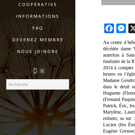
COOPÉRATIVE
INFORMATIONS
Fac
M
FAQ
DEVENEZ MEMBRE
Au centre d’hébe
décédée dame Y
NOUS JOINDRE
autrefois à Sai
funéraire de la 
2014 à compter 
0
heures en l’égli
Madame Gendron 
dans le deuil s
Huguette (Flore
(Fernand Paquin)
Patrick, Éric, f
Marylène, Lauri
enfants; sa sur 
Lucien (feu Émi
Eugène Grenon),