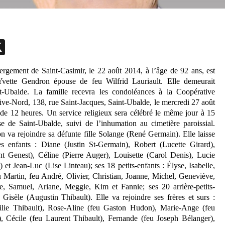
ebook
essenger
X
rgement de Saint-Casimir, le 22 août 2014, à l’âge de 92 ans, est
vette Gendron épouse de feu Wilfrid Lauriault. Elle demeurait
nt-Ubalde. La famille recevra les condoléances à la Coopérative
Rive-Nord, 138, rue Saint-Jacques, Saint-Ubalde, le mercredi 27 août
de 12 heures. Un service religieux sera célébré le même jour à 15
se de Saint-Ubalde, suivi de l’inhumation au cimetière paroissial.
va rejoindre sa défunte fille Solange (René Germain). Elle laisse
es enfants : Diane (Justin St-Germain), Robert (Lucette Girard),
nt Genest), Céline (Pierre Auger), Louisette (Carol Denis), Lucie
 et Jean-Luc (Lise Linteau); ses 18 petits-enfants : Élyse, Isabelle,
eu Martin, feu André, Olivier, Christian, Joanne, Michel, Geneviève,
e, Samuel, Ariane, Meggie, Kim et Fannie; ses 20 arrière-petits-
: Gisèle (Augustin Thibault). Elle va rejoindre ses frères et surs :
lie Thibault), Rose-Aline (feu Gaston Hudon), Marie-Ange (feu
 Cécile (feu Laurent Thibault), Fernande (feu Joseph Bélanger),