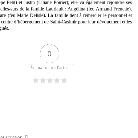
pe Petit) et Justin (Liliane Poirier); elle va également rejoindre ses
elles-surs de la famille Lauriault : Angélina (feu Armand Frenette),
re (feu Marie Delisle). La famille tient à remercier le personnel et
 centre d’hébergement de Saint-Casimir pour leur dévouement et les
gués.
0
Évaluation de l'articl
e
ouscription