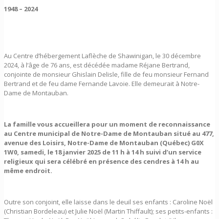
1948 – 2024
Au Centre d’hébergement Laflèche de Shawinigan, le 30 décembre
2024, à l’âge de 76 ans, est décédée madame Réjane Bertrand,
conjointe de monsieur Ghislain Delisle, fille de feu monsieur Fernand
Bertrand et de feu dame Fernande Lavoie. Elle demeurait à Notre-
Dame de Montauban.
La famille vous accueillera pour un moment de reconnaissance
au Centre municipal de Notre-Dame de Montauban situé au 477,
avenue des Loisirs, Notre-Dame de Montauban (Québec) G0X
1W0, samedi, le 18 janvier 2025 de 11 h à 14 h suivi d’un service
religieux qui sera célébré en présence des cendres à 14 h au
même endroit.
Outre son conjoint, elle laisse dans le deuil ses enfants : Caroline Noël
(Christian Bordeleau) et Julie Noël (Martin Thiffault); ses petits-enfants :