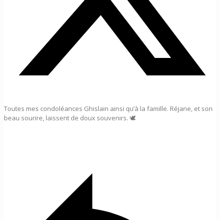
Toutes mes condoléances Ghislain ainsi qu’à la famille. Réjane, et son
beau sourire, laissent de doux souvenirs. 🕊️