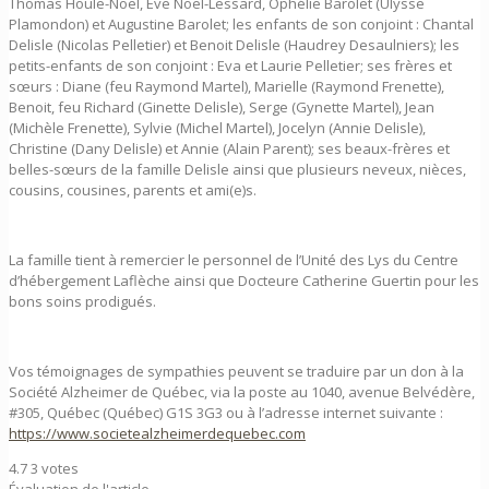
Thomas Houle-Noël, Eve Noël-Lessard, Ophélie Barolet (Ulysse
Plamondon) et Augustine Barolet; les enfants de son conjoint : Chantal
Delisle (Nicolas Pelletier) et Benoit Delisle (Haudrey Desaulniers); les
petits-enfants de son conjoint : Eva et Laurie Pelletier; ses frères et
sœurs : Diane (feu Raymond Martel), Marielle (Raymond Frenette),
Benoit, feu Richard (Ginette Delisle), Serge (Gynette Martel), Jean
(Michèle Frenette), Sylvie (Michel Martel), Jocelyn (Annie Delisle),
Christine (Dany Delisle) et Annie (Alain Parent); ses beaux-frères et
belles-sœurs de la famille Delisle ainsi que plusieurs neveux, nièces,
cousins, cousines, parents et ami(e)s.
La famille tient à remercier le personnel de l’Unité des Lys du Centre
d’hébergement Laflèche ainsi que Docteure Catherine Guertin pour les
bons soins prodigués.
Vos témoignages de sympathies peuvent se traduire par un don à la
Société Alzheimer de Québec, via la poste au 1040, avenue Belvédère,
#305, Québec (Québec) G1S 3G3 ou à l’adresse internet suivante :
https://www.societealzheimerdequebec.com
4.7
3
votes
Évaluation de l'article