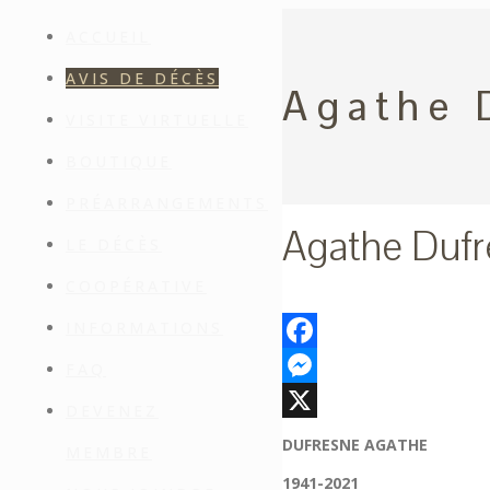
ACCUEIL
AVIS DE DÉCÈS
Agathe 
VISITE VIRTUELLE
BOUTIQUE
PRÉARRANGEMENTS
Agathe Dufr
LE DÉCÈS
COOPÉRATIVE
INFORMATIONS
Facebook
FAQ
Messenger
DEVENEZ
X
DUFRESNE AGATHE
MEMBRE
1941-2021