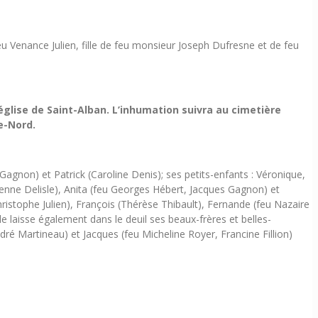
u Venance Julien, fille de feu monsieur Joseph Dufresne et de feu
glise de Saint-Alban. L’inhumation suivra au cimetière
ve-Nord.
agnon) et Patrick (Caroline Denis); ses petits-enfants : Véronique,
ulienne Delisle), Anita (feu Georges Hébert, Jacques Gagnon) et
hristophe Julien), François (Thérèse Thibault), Fernande (feu Nazaire
lle laisse également dans le deuil ses beaux-frères et belles-
ndré Martineau) et Jacques (feu Micheline Royer, Francine Fillion)