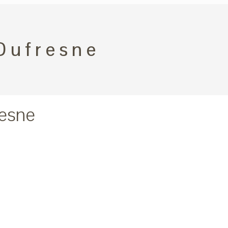
Dufresne
esne