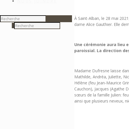
NOUS JOINDRE
À Saint-Alban, le 28 mai 202
dame Alice Gauthier. Elle dem
0
Une cérémonie aura lieu e
paroissial. La direction de
Madame Dufresne laisse dans l
Mathilde, Andréa, Juliette, Ni
Hélène (feu Jean-Maurice Grim
Cauchon), Jacques (Agathe Deli
sœurs de la famille Julien: fe
ainsi que plusieurs neveux, ni