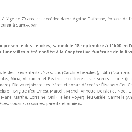
1, à l’âge de 79 ans, est décédée dame Agathe Dufresne, épouse de fe
eurait à Saint-Alban.
n présence des cendres, samedi le 18 septembre à 11h00 en l’é
s funérailles a été confiée à la Coopérative funéraire de la Ri
e deuil ses enfants : Yves, Luc (Caroline Beaulieu), Édith (Normand G
colas, Alicia, Alexandre et Béatrice; son frère et ses sœurs : Lionel (J
ard). Elle va rejoindre ses frères et sœurs décédés : Élisabeth (feu C
sle), Brigitte (feu Ernest Martel), Michel (Annette Delisle) et Noël. E
u Marie-Marthe, Lorraine, Onil (Hélène Voyer), feu Gisèle, Carmelle (A
èces, cousins, cousines, parents et ami(e)s.