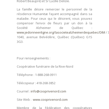
Robert Beaupré) et Sr Lucille Delisle.
La famille désire remercier le personnel de la
résidence Humanitæ l’ayant accompagné dans sa
maladie. Pour ceux qui le désirent, vous pouvez
compenser l’envoi de fleurs par un don à la
Société Alzheimer de Québec :
www.jedonneenligne.org/lasocietealzheimerdequebec/DIM
/ 
1040, avenue Belvédère, Québec (Québec) G1S
3G3.
Pour renseignements :
Coopérative funéraire de la Rive-Nord
Téléphone : 1-888-268-0911
Télécopieur : 418-268-3852
Courriel :
info@cooprivenord.com
Site Web :
www.cooprivenord.com
Membre de la Fédération des coopératives