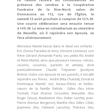
La famille recevra les condoléances en
présence des cendres à la Coopérative
funéraire de la Rive-Nord, salon de
Donnacona au 112, rue de l’Église, le
samedi 13 août prochain à compter de 13 h 30.
Une courte célébration sera ensuite tenue
à 14 h 30. La mise en colombarium au cimetière
de Neuville, où il rejoindra son épouse, se
fera ultérieurement.
Monsieur Martel laisse dans le deuil ses enfants :
Eric (Sonia Paradis) et Anny (Vincent Lemieux); son
frère Gérard (Armande Paré), ses petits-fils André
et Rémi Martel, ainsi que plusieurs neveux, nièces,
cousins, cousines, parents et ami(e)s, dont
particulièrement Claude Trépanier (Jocelyne
Brière). Outre son épouse et ses parents, il est allé
rejoindre ses frères : André (Rita Chantal), Donat et
Dominique Martel; ses beaux-frères et belles-
sœurs de la famille Delisle : Gilles (feu Irène
Turmel), Paul (France Gosselin), Maryette (feu
Roger Gioux), Madeleine (feu Didier Liechti), Jean-
Pierre (Denise Bergeron), Marthe (feu Gilles Côté),
Jeannine (feu Clément Laroche), Thérèse (feu