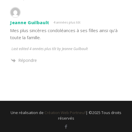
Jeanne Guilbault
4 années plus tôt
Mes plus sincères condoléances à ses filles ainsi qu’à
toute la famille.
Last edited 4 années plus tôt by Jeanne Guilbault
Répondre
Une réalisation de
Création Web Portneuf
| ©2025 Tous droits
réservés