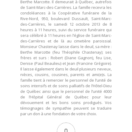
Berthe Marcotte. Il demeurait à Québec, autrefois
de Saint-Marc-des-Carrières. La famille recevra les
condoléances à la Coopérative funéraire de la
Rive-Nord, 950, boulevard Dussault, Saint-Marc-
des-Carrières, le samedi 12 octobre 2013 de 8
heures à 11 heures, suivi du service funéraire qui
sera célébré à 11 heures en l’église de Saint-Marc-
des-Carrières et de là au cimetière paroissial.
Monsieur Chastenay laisse dans le deuil, sa mère :
Berthe Marcotte (feu Théophile Chastenay); ses
frères et surs : Robert (Diane Gagnon), feu Lise,
Denise (Paul Beaulieu) et Jean (Francine Grégoire).
Il laisse également dans le deuil plusieurs neveux,
nièces, cousins, cousines, parents et ami(e)s. La
famille tient à remercier le personnel de l’unité de
soins intensifs et de soins palliatifs de l’Hôtel-Dieu
de Québec ainsi que le personnel de l’unité 4000
de l’Hôpital Général de Québec pour leur
dévouement et les bons soins prodigués. Vos
témoignages de sympathie peuvent se traduire
par un don à une fondation de votre choix.
0