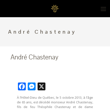
André Chastenay
André Chastenay
Facebook
Messenger
X
À l’Hôtel-Dieu de Québec, le 5 octobre 2013, à l’âge
de 65 ans, est décédé monsieur André Chastenay,
fils de feu Théophile Chastenay et de dame