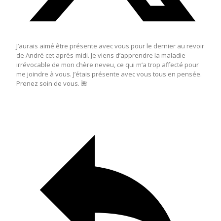
J’aurais aimé être présente avec vous pour le dernier au revoir
de André cet après-midi. Je viens d’apprendre la maladie
irrévocable de mon chère neveu, ce qui m’a trop affecté pour
me joindre à vous. J’étais présente avec vous tous en pensée.
Prenez soin de vous. 🌺