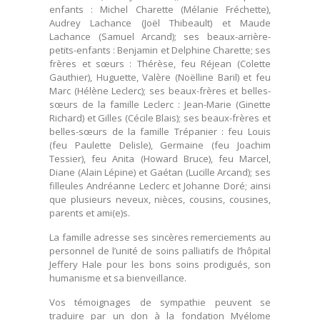
enfants : Michel Charette (Mélanie Fréchette),
Audrey Lachance (Joël Thibeault) et Maude
Lachance (Samuel Arcand); ses beaux-arrière-
petits-enfants : Benjamin et Delphine Charette; ses
frères et sœurs : Thérèse, feu Réjean (Colette
Gauthier), Huguette, Valère (Noëlline Baril) et feu
Marc (Hélène Leclerc); ses beaux-frères et belles-
sœurs de la famille Leclerc : Jean-Marie (Ginette
Richard) et Gilles (Cécile Blais); ses beaux-frères et
belles-sœurs de la famille Trépanier : feu Louis
(feu Paulette Delisle), Germaine (feu Joachim
Tessier), feu Anita (Howard Bruce), feu Marcel,
Diane (Alain Lépine) et Gaétan (Lucille Arcand); ses
filleules Andréanne Leclerc et Johanne Doré; ainsi
que plusieurs neveux, nièces, cousins, cousines,
parents et ami(e)s.
La famille adresse ses sincères remerciements au
personnel de l’unité de soins palliatifs de l’hôpital
Jeffery Hale pour les bons soins prodigués, son
humanisme et sa bienveillance.
Vos témoignages de sympathie peuvent se
traduire par un don à la fondation Myélome