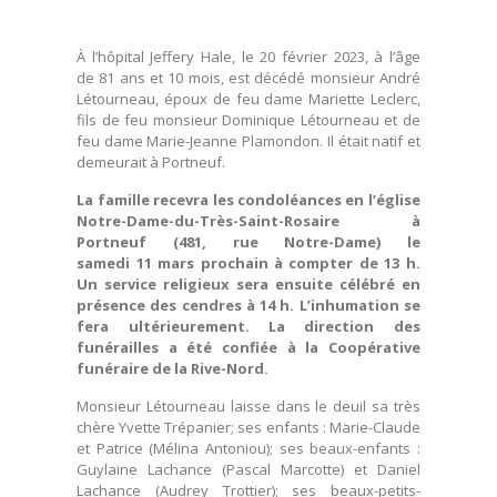
À l’hôpital Jeffery Hale, le 20 février 2023, à l’âge
de 81 ans et 10 mois, est décédé monsieur André
Létourneau, époux de feu dame Mariette Leclerc,
fils de feu monsieur Dominique Létourneau et de
feu dame Marie-Jeanne Plamondon. Il était natif et
demeurait à Portneuf.
La famille recevra les condoléances en l’église
Notre-Dame-du-Très-Saint-Rosaire à
Portneuf (481, rue Notre-Dame) le
samedi 11 mars prochain à compter de 13 h.
Un service religieux sera ensuite célébré en
présence des cendres à 14 h. L’inhumation se
fera ultérieurement. La direction des
funérailles a été confiée à la Coopérative
funéraire de la Rive-Nord.
Monsieur Létourneau laisse dans le deuil sa très
chère Yvette Trépanier; ses enfants : Marie-Claude
et Patrice (Mélina Antoniou); ses beaux-enfants :
Guylaine Lachance (Pascal Marcotte) et Daniel
Lachance (Audrey Trottier); ses beaux-petits-