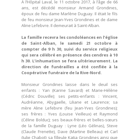
À l’Hôpital Laval, le 11 octobre 2017, à l’âge de 66
ans, est décédé monsieur Armand Grondines,
époux de feu dame Marlène Duguay. Il était le fils
de feu monsieur Jean-Yves Grondines et de dame
Aline Lefebvre. Il demeurait à Saint-Alban.
La famille recevra les condoléances en l’église
de Saint-Alban, le samedi 21 octobre à
compter de 9 h 30, suivi du service religieux
qui sera célébré en présence des cendres à 10
h 30. L’inhumation se fera ultérieurement. La
direction de funérailles a été confiée à la
Coopérative funéraire de la Rive-Nord.
Monsieur Grondines laisse dans le deuil ses
enfants : Yan (Karine Savard) et Marie-Hélène
(Cédric Douville); ses petits-enfants : Vincent,
Audréanne, Abygaelle, Liliane et Laurence; sa
mère Aline Lefebvre (feu Jean-Yves Grondines);
ses frères : Yves (Louise Veilleux) et Raymond
(Céline Bolduc); ses beaux-frères et belles-sœurs
de la famille Duguay : Lyne (Léo Gélinas), Steve
(Claude Frenette), Dave (Martine Belleau) et Carl
(Julie Chabot); sa filleule Katia Grondines ainsi que