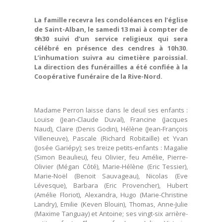
La famille recevra les condoléances en l’église
de Saint-Alban, le samedi 13 mai à compter de
9h30 suivi d’un service religieux qui sera
célébré en présence des cendres à 10h30.
L’inhumation suivra au cimetière paroissial.
La direction des funérailles a été confiée à la
Coopérative funéraire de la Rive-Nord.
Madame Perron laisse dans le deuil ses enfants :
Louise (Jean-Claude Duval), Francine (Jacques
Naud), Claire (Denis Godin), Hélène (Jean-François
Villeneuve), Pascale (Richard Robitaille) et Yvan
(Josée Gariépy); ses treize petits-enfants : Magalie
(Simon Beaulieu), feu Olivier, feu Amélie, Pierre-
Olivier (Mégan Côté), Marie-Hélène (Eric Tessier),
Marie-Noël (Benoit Sauvageau), Nicolas (Eve
Lévesque), Barbara (Eric Provencher), Hubert
(Amélie Floriot), Alexandra, Hugo (Marie-Christine
Landry), Emilie (Keven Blouin), Thomas, Anne-Julie
(Maxime Tanguay) et Antoine; ses vingt-six arrière-