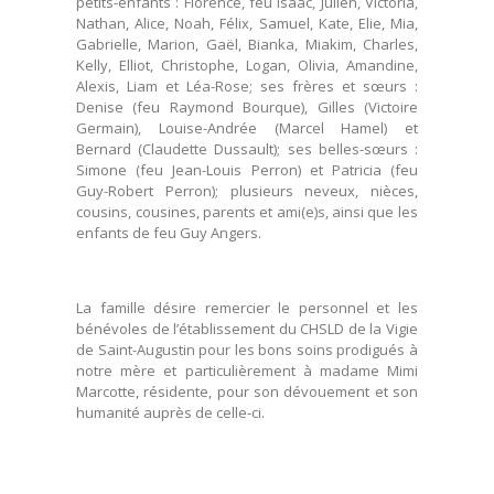
petits-enfants : Florence, feu Isaac, Julien, Victoria,
Nathan, Alice, Noah, Félix, Samuel, Kate, Elie, Mia,
Gabrielle, Marion, Gaël, Bianka, Miakim, Charles,
Kelly, Elliot, Christophe, Logan, Olivia, Amandine,
Alexis, Liam et Léa-Rose; ses frères et sœurs :
Denise (feu Raymond Bourque), Gilles (Victoire
Germain), Louise-Andrée (Marcel Hamel) et
Bernard (Claudette Dussault); ses belles-sœurs :
Simone (feu Jean-Louis Perron) et Patricia (feu
Guy-Robert Perron); plusieurs neveux, nièces,
cousins, cousines, parents et ami(e)s, ainsi que les
enfants de feu Guy Angers.
La famille désire remercier le personnel et les
bénévoles de l’établissement du CHSLD de la Vigie
de Saint-Augustin pour les bons soins prodigués à
notre mère et particulièrement à madame Mimi
Marcotte, résidente, pour son dévouement et son
humanité auprès de celle-ci.