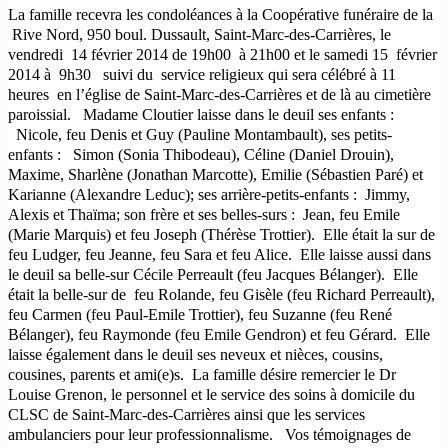
La famille recevra les condoléances à la Coopérative funéraire de la
Rive Nord, 950 boul. Dussault, Saint-Marc-des-Carrières, le
vendredi 14 février 2014 de 19h00 à 21h00 et le samedi 15 février
2014 à 9h30 suivi du service religieux qui sera célébré à 11
heures en l’église de Saint-Marc-des-Carrières et de là au cimetière
paroissial. Madame Cloutier laisse dans le deuil ses enfants :
Nicole, feu Denis et Guy (Pauline Montambault), ses petits-
enfants : Simon (Sonia Thibodeau), Céline (Daniel Drouin),
Maxime, Sharlène (Jonathan Marcotte), Emilie (Sébastien Paré) et
Karianne (Alexandre Leduc); ses arrière-petits-enfants : Jimmy,
Alexis et Thaïma; son frère et ses belles-surs : Jean, feu Emile
(Marie Marquis) et feu Joseph (Thérèse Trottier). Elle était la sur de
feu Ludger, feu Jeanne, feu Sara et feu Alice. Elle laisse aussi dans
le deuil sa belle-sur Cécile Perreault (feu Jacques Bélanger). Elle
était la belle-sur de feu Rolande, feu Gisèle (feu Richard Perreault),
feu Carmen (feu Paul-Emile Trottier), feu Suzanne (feu René
Bélanger), feu Raymonde (feu Emile Gendron) et feu Gérard. Elle
laisse également dans le deuil ses neveux et nièces, cousins,
cousines, parents et ami(e)s. La famille désire remercier le Dr
Louise Grenon, le personnel et le service des soins à domicile du
CLSC de Saint-Marc-des-Carrières ainsi que les services
ambulanciers pour leur professionnalisme. Vos témoignages de