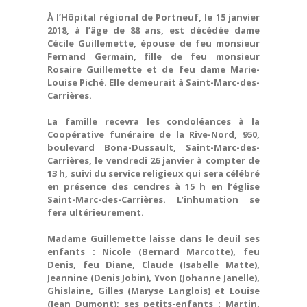
À l’Hôpital régional de Portneuf, le 15 janvier
2018, à l’âge de 88 ans, est décédée dame
Cécile Guillemette, épouse de feu monsieur
Fernand Germain, fille de feu monsieur
Rosaire Guillemette et de feu dame Marie-
Louise Piché. Elle demeurait à Saint-Marc-des-
Carrières.
La famille recevra les condoléances à la
Coopérative funéraire de la Rive-Nord, 950,
boulevard Bona-Dussault, Saint-Marc-des-
Carrières, le vendredi 26 janvier à compter de
13 h, suivi du service religieux qui sera célébré
en présence des cendres à 15 h en l’église
Saint-Marc-des-Carrières. L’inhumation se
fera ultérieurement.
Madame Guillemette laisse dans le deuil ses
enfants : Nicole (Bernard Marcotte), feu
Denis, feu Diane, Claude (Isabelle Matte),
Jeannine (Denis Jobin), Yvon (Johanne Janelle),
Ghislaine, Gilles (Maryse Langlois) et Louise
(Jean Dumont); ses petits-enfants : Martin,