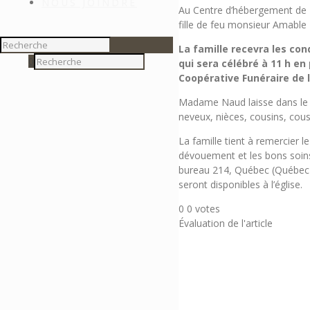
NOUS JOINDRE
Au Centre d’hébergement de D
fille de feu monsieur Amable
La famille recevra les con
0
qui sera célébré à 11 h en
Coopérative Funéraire de 
Madame Naud laisse dans le deu
neveux, nièces, cousins, cous
La famille tient à remercier
dévouement et les bons soins
bureau 214, Québec (Québec)
seront disponibles à l’église.
0
0
votes
Évaluation de l'article