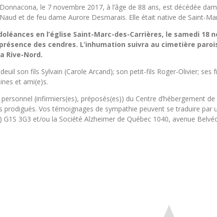
onnacona, le 7 novembre 2017, à l’âge de 88 ans, est décédée dame 
 Naud et de feu dame Aurore Desmarais. Elle était native de Saint-Mar
doléances en l’église Saint-Marc-des-Carrières, le samedi 18 n
 présence des cendres. L’inhumation suivra au cimetière paroiss
la Rive-Nord.
il son fils Sylvain (Carole Arcand); son petit-fils Roger-Olivier; ses 
ines et ami(e)s.
 le personnel (infirmiers(es), préposés(es)) du Centre d’hébergement
 prodigués. Vos témoignages de sympathie peuvent se traduire par u
 G1S 3G3 et/ou la Société Alzheimer de Québec 1040, avenue Belvé