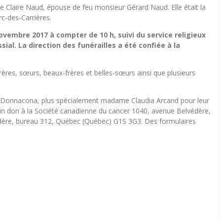
Claire Naud, épouse de feu monsieur Gérard Naud. Elle était la
c-des-Carrières.
ovembre 2017 à compter de 10 h, suivi du service religieux
ial. La direction des funérailles a été confiée à la
frères, sœurs, beaux-frères et belles-sœurs ainsi que plusieurs
 de Donnacona, plus spécialement madame Claudia Arcand pour leur
n don à la Société canadienne du cancer 1040, avenue Belvédère,
dère, bureau 312, Québec (Québec) G1S 3G3. Des formulaires