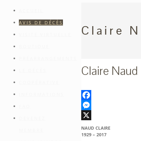
ACCUEIL
AVIS DE DÉCÈS
Claire 
VISITE VIRTUELLE
BOUTIQUE
PRÉARRANGEMENTS
Claire Naud
LE DÉCÈS
COOPÉRATIVE
INFORMATIONS
Facebook
FAQ
Messenger
DEVENEZ
X
NAUD CLAIRE
MEMBRE
1929 – 2017