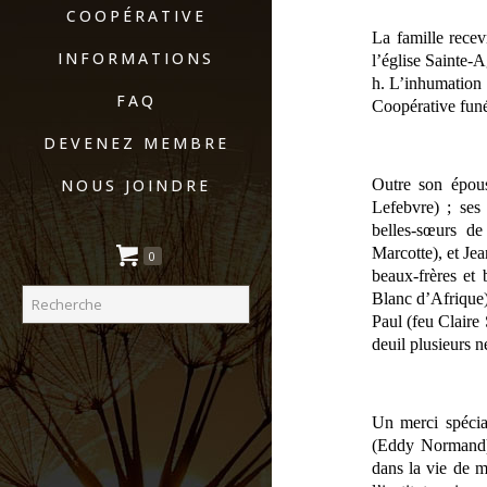
COOPÉRATIVE
La famille rece
INFORMATIONS
l’église Sainte-
h. L’inhumation s
FAQ
Coopérative funé
DEVENEZ MEMBRE
NOUS JOINDRE
Outre son épous
Lefebvre) ; ses 
belles-sœurs de
Marcotte), et Jea
0
beaux-frères et
Blanc d’Afrique)
Paul (feu Claire
deuil plusieurs n
Un merci spécia
(Eddy Normand),
dans la vie de m