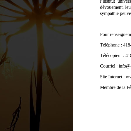
l’institut univ
dévouement, leu
sympathie peuve
Pour renseigneme
Téléphone : 418
Télécopieur : 4
Courriel :
info
@
Site Internet :
Membre de la Fé