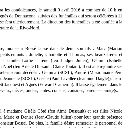
vra les condoléances, le samedi 9 avril 2016 à compter de 10 h en
Agnès de Donnacona, suivies des funérailles qui seront célébrées à 11
e fera ultérieurement. La direction des funérailles a été confiée à la
raire de la Rive-Nord.
e, monsieur Bossé laisse dans le deuil son fils : Marc (Marion
petits-enfants : Juliette, Charlotte et Thomas; ses beaux-frères et
 la famille Lortie : Irène (feu Ludger Julien), Gérard (Isabelle
n-Noël (feu Arlette Dussault, Claire Toutant). Il est allé rejoindre ses
 belles-sœurs décédés : Gemma (SCSL), André (Missionnaire Père
, Jeannette (SCSL), Gisèle (Paul Lavallée (Jeannine Daigle)), Jean-
 St-Jacques) et Agnès (Edward Cameron). Il laisse également dans le
eveux, nièces, oncles, tantes, cousins, cousines, parents et ami(e)s.
l à madame Gisèle Côté (feu Aimé Dussault) et ses filles Nicole
 Marie et Denise (Jean-Claude Julien) pour leur grande présence
onsieur Bossé. De plus, la famille désire remercier le personnel de