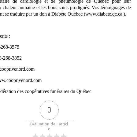
ersitaire de cardiologie et de pneumologie de Québec pour leur
r chaleur humaine et les bons soins prodigués. Vos témoignages de
nt se traduire par un don à Diabète Québec (www.diabete.qc.ca.).
nts :
-268-3575
18-268-3852
cooprivenord.com
 www.cooprivenord.com
dération des coopératives funéraires du Québec
0
Évaluation de l'articl
e