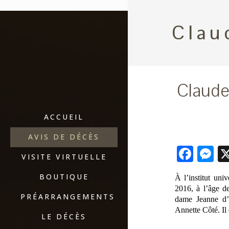
Clau
Claude
ACCUEIL
AVIS DE DÉCÈS
Fac
M
VISITE VIRTUELLE
BOUTIQUE
À l’institut uni
2016, à l’âge d
PRÉARRANGEMENTS
dame Jeanne d’
Annette Côté. Il
LE DÉCÈS