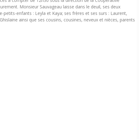
ces à compter de 12h30 sous la direction de la Coopérative
rieurement. Monsieur Sauvageau laisse dans le deuil, ses deux
-petits-enfants : Leyla et Kaya; ses frères et ses surs : Laurent,
e Ghislaine ainsi que ses cousins, cousines, neveux et nièces, parents