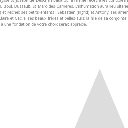
glise St-Joseph-de-Deschambault où la famille recevra les condoléan
0, Boul. Dussault, St-Marc-des-Carrières. L’inhumation aura lieu ulté
et Michel; ses petits-enfants : Sébastien (Ingrid) et Antony; ses arrière
ire et Cécile; ses beaux-frères et belles-surs; la fille de sa conjoint
à une fondation de votre choix serait apprécié.