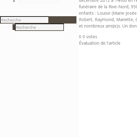
décembre 2012 à 14h00 en l’é
NOUS JOINDRE
funéraire de la Rive-Nord, 95
enfants : Louise (Marie-Josée) 
Robert, Raymond, Mariette, Cla
et nombreux ami(e)s. Un don 
0
0
0
votes
Évaluation de l'article