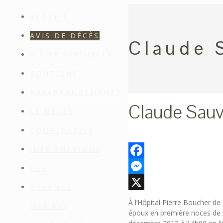
ACCUEIL
AVIS DE DÉCÈS
Claude 
VISITE VIRTUELLE
BOUTIQUE
PRÉARRANGEMENTS
Claude Sau
LE DÉCÈS
COOPÉRATIVE
INFORMATIONS
Facebook
FAQ
Messenger
DEVENEZ
X
À l’Hôpital Pierre Boucher 
MEMBRE
époux en première noces de fe