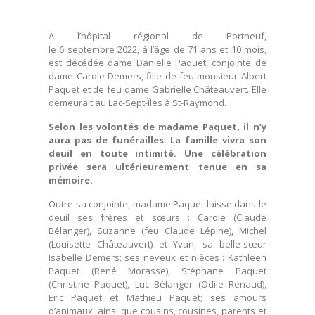
À l’hôpital régional de Portneuf,
le 6 septembre 2022, à l’âge de 71 ans et 10 mois,
est décédée dame Danielle Paquet, conjointe de
dame Carole Demers, fille de feu monsieur Albert
Paquet et de feu dame Gabrielle Châteauvert. Elle
demeurait au Lac-Sept-Îles à St-Raymond.
Selon les volontés de madame Paquet, il n’y
aura pas de funérailles. La famille vivra son
deuil en toute intimité. Une célébration
privée sera ultérieurement tenue en sa
mémoire.
Outre sa conjointe, madame Paquet laisse dans le
deuil ses frères et sœurs : Carole (Claude
Bélanger), Suzanne (feu Claude Lépine), Michel
(Louisette Châteauvert) et Yvan; sa belle-sœur
Isabelle Demers; ses neveux et nièces : Kathleen
Paquet (René Morasse), Stéphane Paquet
(Christine Paquet), Luc Bélanger (Odile Renaud),
Éric Paquet et Mathieu Paquet; ses amours
d’animaux, ainsi que cousins, cousines, parents et