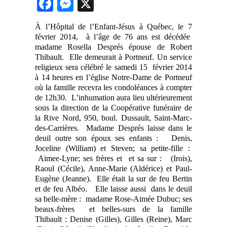
Facebook
Messenger
X
À l’Hôpital de l’Enfant-Jésus à Québec, le 7
février 2014, à l’âge de 76 ans est décédée
madame Rosella Després épouse de Robert
Thibault. Elle demeurait à Portneuf. Un service
religieux sera célébré le samedi 15 février 2014
à 14 heures en l’église Notre-Dame de Portneuf
où la famille recevra les condoléances à compter
de 12h30. L’inhumation aura lieu ultérieurement
sous la direction de la Coopérative funéraire de
la Rive Nord, 950, boul. Dussault, Saint-Marc-
des-Carrières. Madame Després laisse dans le
deuil outre son époux ses enfants : Denis,
Joceline (William) et Steven; sa petite-fille :
Aimee-Lyne; ses frères et et sa sur : (Irois),
Raoul (Cécile), Anne-Marie (Aldérice) et Paul-
Eugène (Jeanne). Elle était la sur de feu Bertin
et de feu Albéo. Elle laisse aussi dans le deuil
sa belle-mère : madame Rose-Aimée Dubuc; ses
beaux-frères et belles-surs de la famille
Thibault : Denise (Gilles), Gilles (Reine), Marc