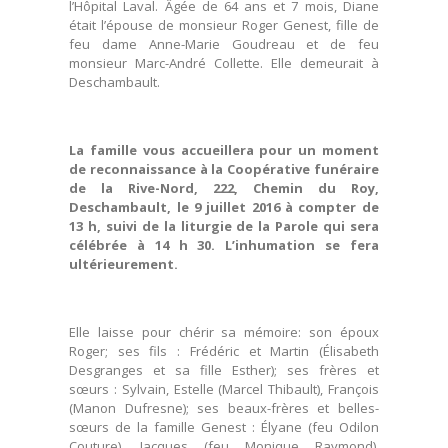
l’Hôpital Laval. Âgée de 64 ans et 7 mois, Diane
était l’épouse de monsieur Roger Genest, fille de
feu dame Anne-Marie Goudreau et de feu
monsieur Marc-André Collette. Elle demeurait à
Deschambault.
La famille vous accueillera pour un moment
de reconnaissance à la Coopérative funéraire
de la Rive-Nord, 222, Chemin du Roy,
Deschambault, le 9 juillet 2016 à compter de
13 h, suivi de la liturgie de la Parole qui sera
célébrée à 14 h 30. L’inhumation se fera
ultérieurement.
Elle laisse pour chérir sa mémoire: son époux
Roger; ses fils : Frédéric et Martin (Élisabeth
Desgranges et sa fille Esther); ses frères et
sœurs : Sylvain, Estelle (Marcel Thibault), François
(Manon Dufresne); ses beaux-frères et belles-
sœurs de la famille Genest : Élyane (feu Odilon
Couture), Jacques (feu Monique Raymond),