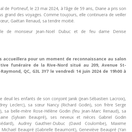
onal de Portneuf, le 23 mai 2024, à l’âge de 59 ans, Diane a pris son
lus grand des voyages. Comme toujours, elle continuera de veiller
cœur, Gaétan Renaud, sa tendre moitié.
 fille de monsieur Jean-Noël Dubuc et de feu dame Denise
us accueillera pour un moment de reconnaissance au salon
tive funéraire de la Rive-Nord situé au 209, Avenue St-
-Raymond, QC, G3L 3Y7 le vendredi 14 juin 2024 de 19h00 à
 le deuil les enfants de son conjoint Janik (Jean-Sébastien Lacroix),
drey Leclerc), sa sœur Nancy (Richard Godin), son frère Serge
), sa belle-mère Rose-Hélène Godin (feu Jean-Marc Renaud), sa
laine (Sylvain Beaupré), ses neveux et nièces Gabriel Godin
Bédard), Audrey Gauthier-Dubuc (David Coulombe), Maxime
 Michaël Beaupré (Gabrielle Beaumont), Geneviève Beaupré (Yan