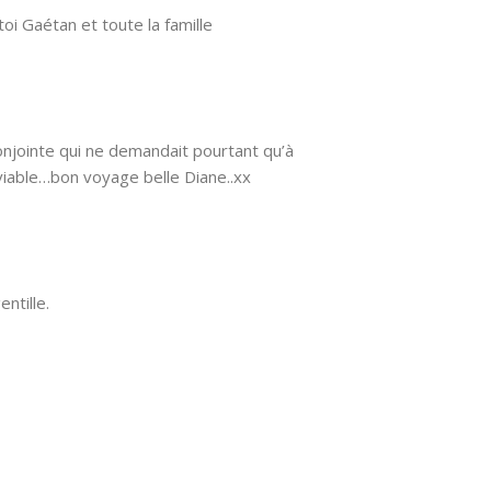
oi Gaétan et toute la famille
onjointe qui ne demandait pourtant qu’à
erviable…bon voyage belle Diane..xx
ntille.