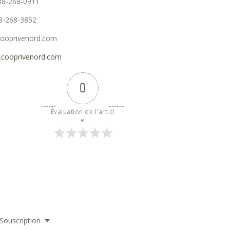
88-268-0911
18-268-3852
@cooprivenord.com
cooprivenord.com
0
Évaluation de l'articl
e
Souscription