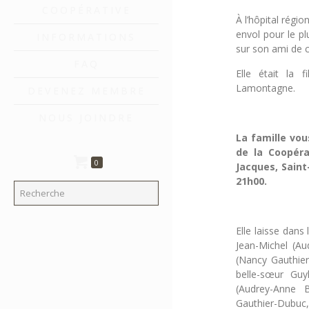
COOPÉRATIVE
À l’hôpital régi
envol pour le p
INFORMATIONS
sur son ami de 
FAQ
Elle était la
Lamontagne.
DEVENEZ MEMBRE
NOUS JOINDRE
La famille vo
de la Coopéra
0
Jacques, Saint
21h00.
Elle laisse dans
Jean-Michel (Au
(Nancy Gauthier
belle-sœur Guy
(Audrey-Anne 
Gauthier-Dubuc,