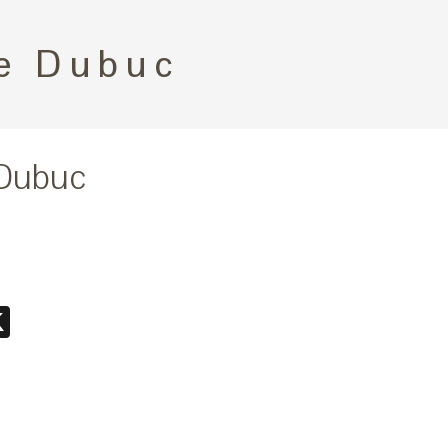
e Dubuc
 Dubuc
ebook
essenger
X