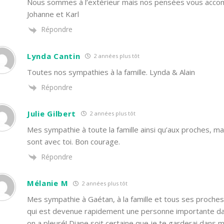
Nous sommes à l’extérieur mais nos pensées vous accom
Johanne et Karl
Répondre
Lynda Cantin
2 années plus tôt
Toutes nos sympathies à la famille. Lynda & Alain
Répondre
Julie Gilbert
2 années plus tôt
Mes sympathie à toute la famille ainsi qu’aux proches, m
sont avec toi. Bon courage.
Répondre
Mélanie M
2 années plus tôt
Mes sympathie à Gaétan, à la famille et tous ses proches
qui est devenue rapidement une personne importante dans
on a pleuré! Diane soit certaine que je te garderai dans