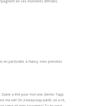
pagnent en ces moments difficiles.
ais en particulier à Nancy. mes pensées
. Diane a été pour moi une cliente Tupp
 ma vie! On a beaucoup parlé, on a rit,
 mon cœur et mes souvenirs! Tu es pour