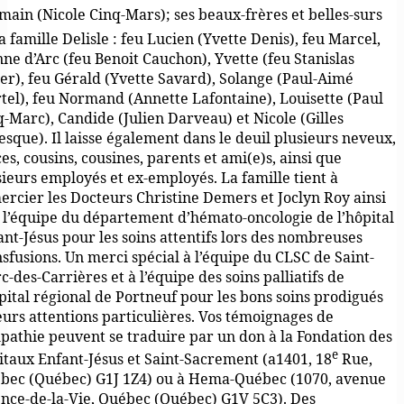
main (Nicole Cinq-Mars); ses beaux-frères et belles-surs
a famille Delisle : feu Lucien (Yvette Denis), feu Marcel,
nne d’Arc (feu Benoit Cauchon), Yvette (feu Stanislas
er), feu Gérald (Yvette Savard), Solange (Paul-Aimé
tel), feu Normand (Annette Lafontaine), Louisette (Paul
q-Marc), Candide (Julien Darveau) et Nicole (Gilles
esque). Il laisse également dans le deuil plusieurs neveux,
es, cousins, cousines, parents et ami(e)s, ainsi que
sieurs employés et ex-employés. La famille tient à
ercier les Docteurs Christine Demers et Joclyn Roy ainsi
 l’équipe du département d’hémato-oncologie de l’hôpital
ant-Jésus pour les soins attentifs lors des nombreuses
nsfusions. Un merci spécial à l’équipe du CLSC de Saint-
-des-Carrières et à l’équipe des soins palliatifs de
ôpital régional de Portneuf pour les bons soins prodigués
leurs attentions particulières. Vos témoignages de
pathie peuvent se traduire par un don à la Fondation des
e
itaux Enfant-Jésus et Saint-Sacrement (a1401, 18
Rue,
bec (Québec) G1J 1Z4) ou à Hema-Québec (1070, avenue
ence-de-la-Vie, Québec (Québec) G1V 5C3). Des