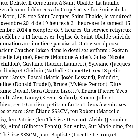
itte Delisle. Il demeurait à Saint-Ubalde. La famille
evra les condoléances à la Coopérative funéraire de la
e-Nord, 138, rue Saint-Jacques, Saint-Ubalde, le vendredi
novembre 2014 de 19 heures à 21 heures et le samedi 15
embre 2014 à compter de 9 heures. Un service religieux
 célébré à 11 heures en l’église de Saint-Ubalde suivi de
nhumation au cimetière paroissial. Outre son épouse,
sieur Cauchon laisse dans le deuil ses enfants : Gaétan
rielle Lépine), Pierre (Monique Audet), Gilles (Nicole
childon), Guylaine (Lucien Lambert), Sylviane (Jacques
dbois) et Ghislain (Nathalie Caouette); ses 13 petits-
ants : Steve, Pascal (Marie-Josée Lessard), Frédéric,
udine (Donald Trudel), Bruce (Mylène Perron), Kitty
xime Duval), Sara (Bruno Lizotte), Emma (Pierre-Yves
ond), Alex, Fanny (Kéven Bédard), Simon, Julie et
ieu; ses 10 arrière-petits-enfants et deux à venir; ses
es et surs : Sur Éliane SSSCM, feu Robert (Marcelle
is), feu Patrice (feu Thérèse Deveau), Alcide (Jeannine
s), Aimé (Gilberte Benoit), Sur Anita, Sur Madeleine, feu
r Thérèse SSSCM, Jean-Baptiste (Lucette Perron) et