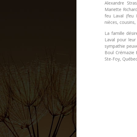
Alexandre Stra
Mariette Richard
feu Laval (feu 
nièces, cousins,
La famille désir
Laval pour leu
sympathie peuve
Boul Crémazie E
Ste-Foy, Québec