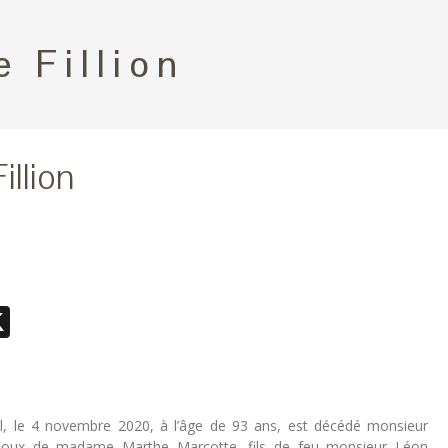
e Fillion
illion
ebook
essenger
X
al, le 4 novembre 2020, à l’âge de 93 ans, est décédé monsieur
 époux de madame Marthe Marcotte, fils de feu monsieur Léon