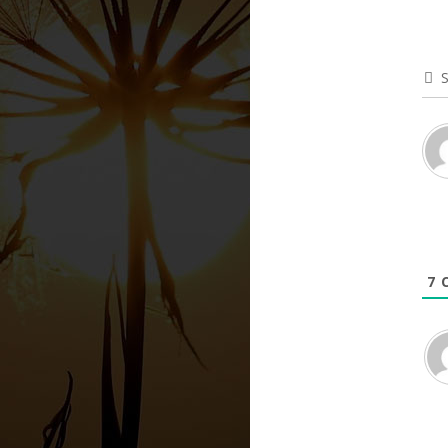
S
7
C