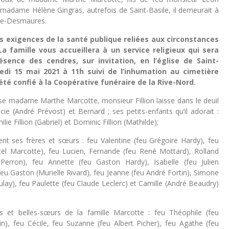
u madame Hélène Gingras, autrefois de Saint-Basile, il demeurait à
de-Desmaures.
s exigences de la santé publique reliées aux circonstances
 La famille vous accueillera à un service religieux qui sera
ésence des cendres, sur invitation, en l’église de Saint-
medi 15 mai 2021 à 11h suivi de l’inhumation au cimetière
a été confié à la Coopérative funéraire de la Rive-Nord.
e madame Marthe Marcotte, monsieur Fillion laisse dans le deuil
cie (André Prévost) et Bernard ; ses petits-enfants qu’il adorait :
ilie Fillion (Gabriel) et Dominic Fillion (Mathilde);
ent ses frères et sœurs : feu Valentine (feu Grégoire Hardy), feu
cel Marcotte), feu Lucien, Fernande (feu René Mottard), Rolland
Perron), feu Annette (feu Gaston Hardy), Isabelle (feu Julien
u Gaston (Murielle Rivard), feu Jeanne (feu André Fortin), Simone
ay), feu Paulette (feu Claude Leclerc) et Camille (André Beaudry)
s et belles-sœurs de la famille Marcotte : feu Théophile (feu
in), feu Cécile, feu Suzanne (feu Albert Picher), feu Agathe (feu