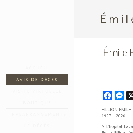
Émil
Émile F
ACCUEIL
AVIS DE DÉCÈS
VISITE VIRTUELLE
Fac
M
BOUTIQUE
FILLION ÉMILE
PRÉARRANGEMENTS
1927 – 2020
LE DÉCÈS
À L’hôpital Lav
Émile Fillion,