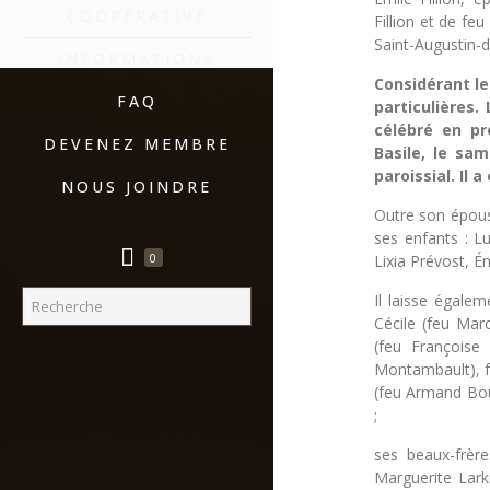
COOPÉRATIVE
Fillion et de fe
Saint-Augustin-
INFORMATIONS
Considérant le
FAQ
particulières.
célébré en pr
DEVENEZ MEMBRE
Basile, le sa
paroissial. Il 
NOUS JOINDRE
Outre son épous
ses enfants : Lu
0
Lixia Prévost, Ém
Il laisse égalem
Cécile (feu Mar
(feu Françoise 
Montambault), fe
(feu Armand Boul
;
ses beaux-frère
Marguerite Lark