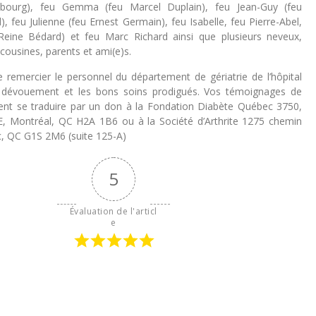
sbourg), feu Gemma (feu Marcel Duplain), feu Jean-Guy (feu
), feu Julienne (feu Ernest Germain), feu Isabelle, feu Pierre-Abel,
Reine Bédard) et feu Marc Richard ainsi que plusieurs neveux,
 cousines, parents et ami(e)s.
e remercier le personnel du département de gériatrie de l’hôpital
r dévouement et les bons soins prodigués. Vos témoignages de
nt se traduire par un don à la Fondation Diabète Québec 3750,
, Montréal, QC H2A 1B6 ou à la Société d’Arthrite 1275 chemin
, QC G1S 2M6 (suite 125-A)
5
Évaluation de l'articl
e