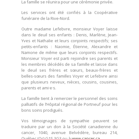
La famille se réunira pour une cérémonie privée.
Les services ont été confiés à la Coopérative
funéraire de la Rive-Nord.
Outre madame Lefebvre, monsieur Voyer laisse
dans le deuil ses enfants : Denis, Marlène, Jean-
Yves et Nathalie et leurs conjoints respectifs; ses
petits-enfants : Naomie, Étienne, Alexandre et
Namone de même que leurs conjoints respectifs.
Monsieur Voyer est parti rejoindre ses parents et
les membres décédés de sa famille et laisse dans
le deuil ses frères et sœurs, beaux-frères et
belles-sœurs des familles Voyer et Lefebvre ainsi
que plusieurs neveux, nièces, cousins, cousines,
parents et ami·e·s.
La famille tient à remercier le personnel des soins
palliatifs de l’Hôpital régional de Portneuf pour les
bons soins prodigués.
Vos témoignages de sympathie peuvent se
traduire par un don à la Société canadienne du
cancer, 1040, avenue Belvédère, bureau 214,
Québec (Qc) G1S 3G3 ou à
www.cancer.ca