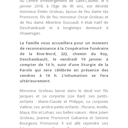
Au Centre d’Hébergement de Saint-Casimir, le 6
janvier 2018, à l’âge de 95 ans, est décédé
monsieur Émilio Groleau, époux de feu dame Ida
Pronovost, fils de feu monsieur Oscar Groleau et
de feu dame Albertine Dussault. Il était natif de
Deschambault et à longtemps demeuré à
Shawinigan.
La famille vous accueillera pour un moment
de reconnaissance à la Coopérative funéraire
de la Rive-Nord, 222, chemin du Roy,
Deschambault, le vendredi 19 janvier à
compter de 14 h, suivi d’une liturgie de la
Parole qui sera célébrée en présence des
cendres à 16 h. L’inhumation se fera
ultérieurement.
Monsieur Groleau laisse dans le deuil son fils
Jacques et sa conjointe Lise Baril; ses petits-
enfants : Marie-Claude et Philippe, sa conjointe
Valérie; ses arrière-petits-enfants : Florane, Arielle,
Maya, Eloi et Lohan; ses belles-sœurs : Aline Julien
Groleau, Jeanne Pronovost Gabanna et Simone
Bourgeois Pronovost. Il est allé rejoindre ses